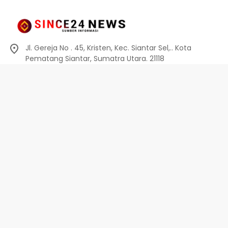
Jl. Gereja No . 45, Kristen, Kec. Siantar Sel,.. Kota
Pematang Siantar, Sumatra Utara. 21118
0812-6010-0914
info@since24news.com
Privacy Policy
Redaksi
Kode Etik
Pedoman Media Siber
Pedoman Media Siber
Indeks Berita
Privacy Policy
Disclaimer
Terms And Conditions