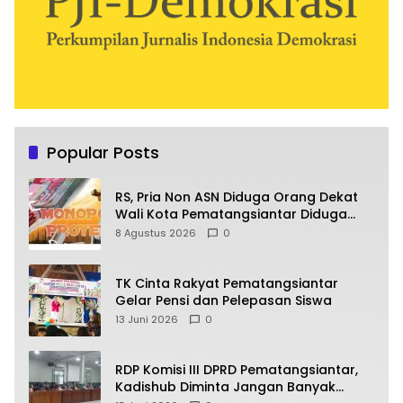
Popular Posts
RS, Pria Non ASN Diduga Orang Dekat
Wali Kota Pematangsiantar Diduga
Bagi Bagi Proyek ke Kontraktor
8 Agustus 2026
0
TK Cinta Rakyat Pematangsiantar
Gelar Pensi dan Pelepasan Siswa
13 Juni 2026
0
RDP Komisi III DPRD Pematangsiantar,
Kadishub Diminta Jangan Banyak