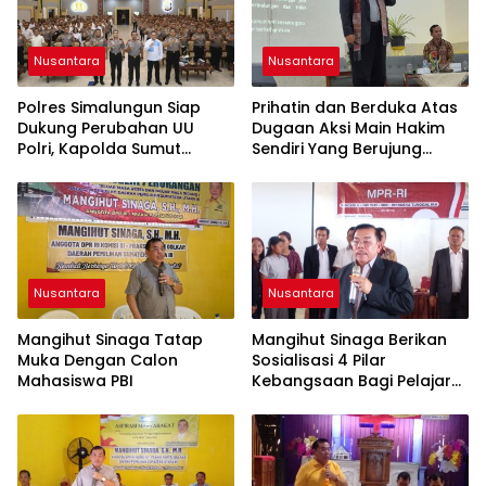
Nusantara
Nusantara
Polres Simalungun Siap
Prihatin dan Berduka Atas
Dukung Perubahan UU
Dugaan Aksi Main Hakim
Polri, Kapolda Sumut
Sendiri Yang Berujung
Tegaskan Jadi Fondasi
Hilangnya Nyawa
Penguatan
Profesionalisme dan
Akuntabilitas Personel
Nusantara
Nusantara
Mangihut Sinaga Tatap
Mangihut Sinaga Berikan
Muka Dengan Calon
Sosialisasi 4 Pilar
Mahasiswa PBI
Kebangsaan Bagi Pelajar
SLTA di Pematangsiantar