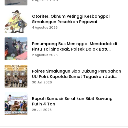
Otoriter, Oknum Petinggi Kesbangpol
Simalungun Resahkan Pegawai
4 Agustus 2026
Penumpang Bus Meninggal Mendadak di
Pintu Tol Sinaksak, Polsek Dolok Batu
Nanggar Gerak Cepat Olah TKP
2 Agustus 2026
Polres Simalungun Siap Dukung Perubahan
UU Polri, Kapolda Sumut Tegaskan Jadi
Fondasi Penguatan Profesionalisme dan
30 Juli 2026
Akuntabilitas Personel
Bupati Samosir Serahkan Bibit Bawang
Putih 4 Ton
29 Juli 2026