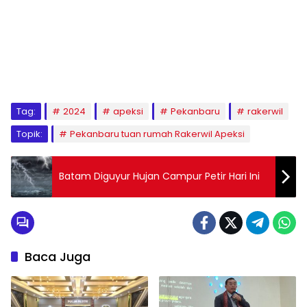
Tag:
2024
apeksi
Pekanbaru
rakerwil
Topik:
Pekanbaru tuan rumah Rakerwil Apeksi
Batam Diguyur Hujan Campur Petir Hari Ini
Baca Juga