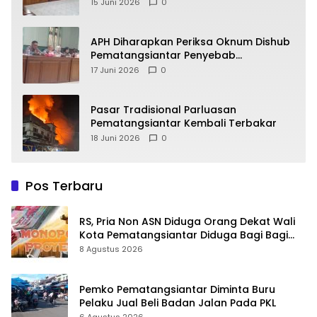
Alasan
15 Juni 2026
0
APH Diharapkan Periksa Oknum Dishub
Pematangsiantar Penyebab
Kebocoran PAD Retribusi Parkir
17 Juni 2026
0
Pasar Tradisional Parluasan
Pematangsiantar Kembali Terbakar
18 Juni 2026
0
Pos Terbaru
RS, Pria Non ASN Diduga Orang Dekat Wali
Kota Pematangsiantar Diduga Bagi Bagi
Proyek ke Kontraktor
8 Agustus 2026
Pemko Pematangsiantar Diminta Buru
Pelaku Jual Beli Badan Jalan Pada PKL
6 Agustus 2026