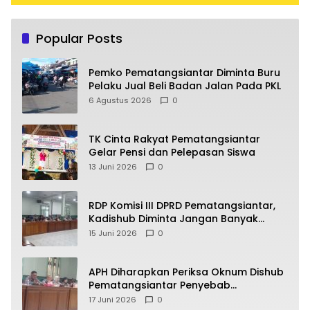
Popular Posts
Pemko Pematangsiantar Diminta Buru
Pelaku Jual Beli Badan Jalan Pada PKL
6 Agustus 2026
0
TK Cinta Rakyat Pematangsiantar
Gelar Pensi dan Pelepasan Siswa
13 Juni 2026
0
RDP Komisi III DPRD Pematangsiantar,
Kadishub Diminta Jangan Banyak
Alasan
15 Juni 2026
0
APH Diharapkan Periksa Oknum Dishub
Pematangsiantar Penyebab
Kebocoran PAD Retribusi Parkir
17 Juni 2026
0