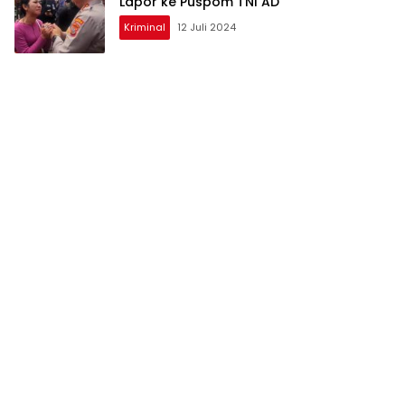
Lapor ke Puspom TNI AD
Kriminal
12 Juli 2024