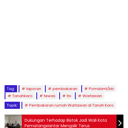
Tag:
laporan
pembakaran
PomdamI/bb
Tanahkaro
tewas
tni
Wartawan
Topik:
Pembakaran rumah Wartawan di Tanah Karo
Dukungan Terhadap Bistok Jadi Wali Kota
Pematangsiantar Mengalir Terus