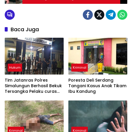
Baca Juga
Hukum
Kriminal
Tim Jatanras Polres
Poresta Deli Serdang
Simalungun Berhasil Bekuk
Tangani Kasus Anak Tikam
Tersangka Pelaku curas
Ibu Kandung
Sampai ke Riau
Kriminal
Kriminal