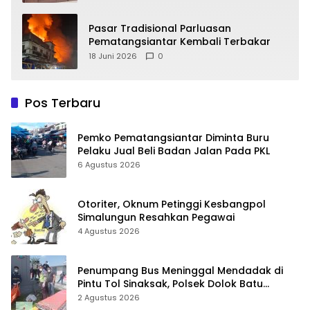
Pasar Tradisional Parluasan
Pematangsiantar Kembali Terbakar
18 Juni 2026
0
Pos Terbaru
Pemko Pematangsiantar Diminta Buru
Pelaku Jual Beli Badan Jalan Pada PKL
6 Agustus 2026
Otoriter, Oknum Petinggi Kesbangpol
Simalungun Resahkan Pegawai
4 Agustus 2026
Penumpang Bus Meninggal Mendadak di
Pintu Tol Sinaksak, Polsek Dolok Batu
Nanggar Gerak Cepat Olah TKP
2 Agustus 2026