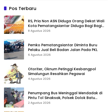
Pos Terbaru
RS, Pria Non ASN Diduga Orang Dekat Wali
Kota Pematangsiantar Diduga Bagi Bagi
Proyek ke Kontraktor
8 Agustus 2026
Pemko Pematangsiantar Diminta Buru
Pelaku Jual Beli Badan Jalan Pada PKL
6 Agustus 2026
Otoriter, Oknum Petinggi Kesbangpol
Simalungun Resahkan Pegawai
4 Agustus 2026
Penumpang Bus Meninggal Mendadak di
Pintu Tol Sinaksak, Polsek Dolok Batu
Nanggar Gerak Cepat Olah TKP
2 Agustus 2026