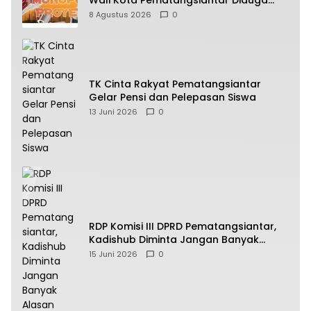
Bagi Bagi Proyek ke Kontraktor
8 Agustus 2026
0
TK Cinta Rakyat Pematangsiantar
Gelar Pensi dan Pelepasan Siswa
13 Juni 2026
0
RDP Komisi III DPRD Pematangsiantar,
Kadishub Diminta Jangan Banyak
Alasan
15 Juni 2026
0