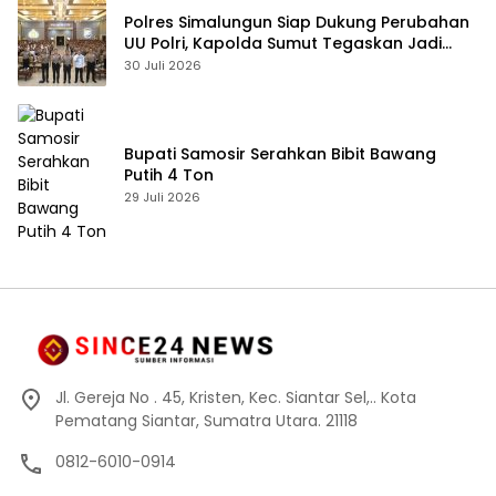
Polres Simalungun Siap Dukung Perubahan
UU Polri, Kapolda Sumut Tegaskan Jadi
Fondasi Penguatan Profesionalisme dan
30 Juli 2026
Akuntabilitas Personel
Bupati Samosir Serahkan Bibit Bawang
Putih 4 Ton
29 Juli 2026
Jl. Gereja No . 45, Kristen, Kec. Siantar Sel,.. Kota
Pematang Siantar, Sumatra Utara. 21118
0812-6010-0914