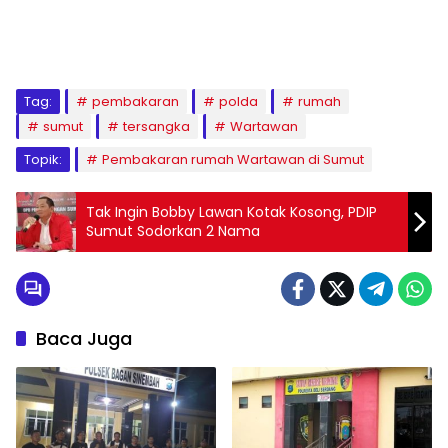
Tag:
pembakaran
polda
rumah
sumut
tersangka
Wartawan
Topik:
Pembakaran rumah Wartawan di Sumut
Tak Ingin Bobby Lawan Kotak Kosong, PDIP
Sumut Sodorkan 2 Nama
Baca Juga