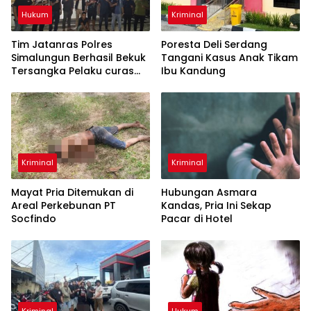
Hukum
Kriminal
Tim Jatanras Polres
Poresta Deli Serdang
Simalungun Berhasil Bekuk
Tangani Kasus Anak Tikam
Tersangka Pelaku curas
Ibu Kandung
Sampai ke Riau
Kriminal
Kriminal
Mayat Pria Ditemukan di
Hubungan Asmara
Areal Perkebunan PT
Kandas, Pria Ini Sekap
Socfindo
Pacar di Hotel