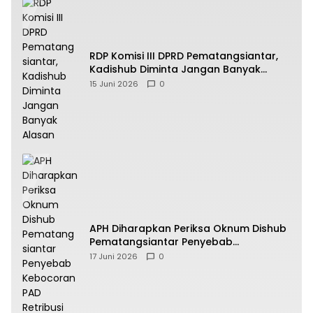
RDP Komisi III DPRD Pematangsiantar,
Kadishub Diminta Jangan Banyak
Alasan
15 Juni 2026
0
APH Diharapkan Periksa Oknum Dishub
Pematangsiantar Penyebab
Kebocoran PAD Retribusi Parkir
17 Juni 2026
0