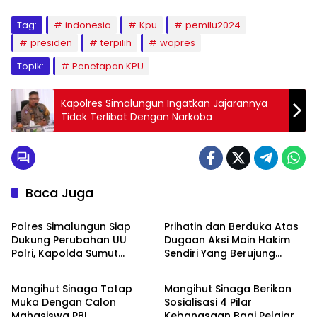
Tag:
indonesia
Kpu
pemilu2024
presiden
terpilih
wapres
Topik:
Penetapan KPU
Kapolres Simalungun Ingatkan Jajarannya
Tidak Terlibat Dengan Narkoba
Baca Juga
Nusantara
Nusantara
Polres Simalungun Siap
Prihatin dan Berduka Atas
Dukung Perubahan UU
Dugaan Aksi Main Hakim
Polri, Kapolda Sumut
Sendiri Yang Berujung
Nusantara
Nusantara
Tegaskan Jadi Fondasi
Hilangnya Nyawa
Penguatan
Mangihut Sinaga Tatap
Mangihut Sinaga Berikan
Profesionalisme dan
Muka Dengan Calon
Sosialisasi 4 Pilar
Akuntabilitas Personel
Mahasiswa PBI
Kebangsaan Bagi Pelajar