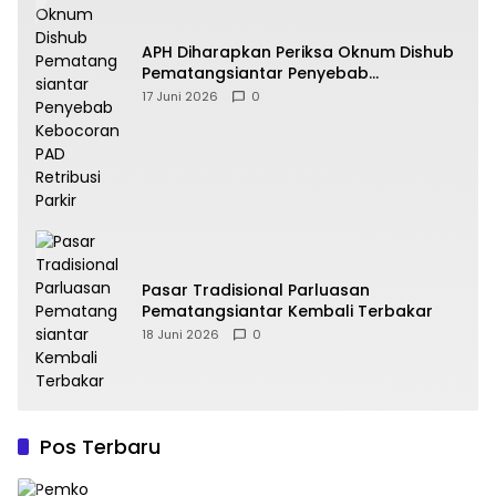
APH Diharapkan Periksa Oknum Dishub
Pematangsiantar Penyebab
Kebocoran PAD Retribusi Parkir
17 Juni 2026
0
Pasar Tradisional Parluasan
Pematangsiantar Kembali Terbakar
18 Juni 2026
0
Pos Terbaru