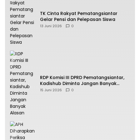
TK Cinta Rakyat Pematangsiantar
Gelar Pensi dan Pelepasan Siswa
13 Juni 2026
0
RDP Komisi III DPRD Pematangsiantar,
Kadishub Diminta Jangan Banyak
Alasan
15 Juni 2026
0