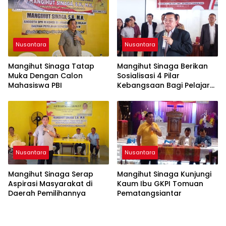
Profesionalisme dan
Akuntabilitas Personel
Nusantara
Nusantara
Mangihut Sinaga Tatap
Mangihut Sinaga Berikan
Muka Dengan Calon
Sosialisasi 4 Pilar
Mahasiswa PBI
Kebangsaan Bagi Pelajar
SLTA di Pematangsiantar
Nusantara
Nusantara
Mangihut Sinaga Serap
Mangihut Sinaga Kunjungi
Aspirasi Masyarakat di
Kaum Ibu GKPI Tomuan
Daerah Pemilihannya
Pematangsiantar