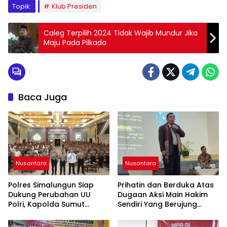
Topik:
Klub Presiden
Caleg Terpilih 2024 Tidak Wajib Mundur Jika
Maju Pada Pilkada
Baca Juga
Nusantara
Nusantara
Polres Simalungun Siap
Prihatin dan Berduka Atas
Dukung Perubahan UU
Dugaan Aksi Main Hakim
Polri, Kapolda Sumut
Sendiri Yang Berujung
Tegaskan Jadi Fondasi
Hilangnya Nyawa
Penguatan