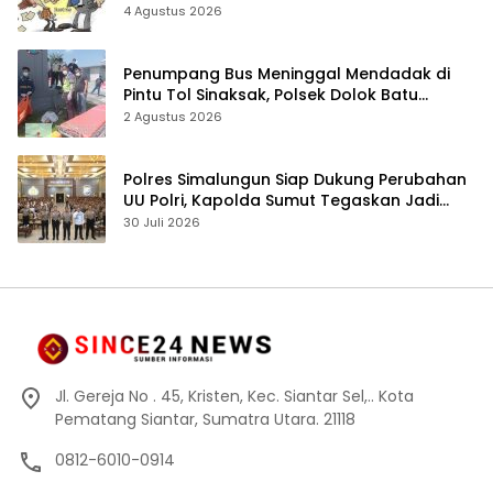
4 Agustus 2026
Penumpang Bus Meninggal Mendadak di
Pintu Tol Sinaksak, Polsek Dolok Batu
Nanggar Gerak Cepat Olah TKP
2 Agustus 2026
Polres Simalungun Siap Dukung Perubahan
UU Polri, Kapolda Sumut Tegaskan Jadi
Fondasi Penguatan Profesionalisme dan
30 Juli 2026
Akuntabilitas Personel
Jl. Gereja No . 45, Kristen, Kec. Siantar Sel,.. Kota
Pematang Siantar, Sumatra Utara. 21118
0812-6010-0914