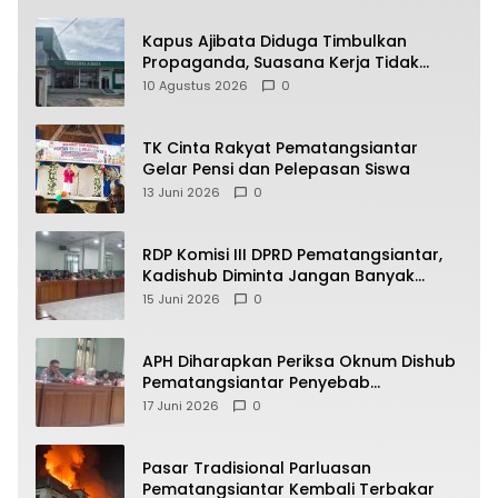
Kapus Ajibata Diduga Timbulkan
Propaganda, Suasana Kerja Tidak
Harmonis
10 Agustus 2026
0
TK Cinta Rakyat Pematangsiantar
Gelar Pensi dan Pelepasan Siswa
13 Juni 2026
0
RDP Komisi III DPRD Pematangsiantar,
Kadishub Diminta Jangan Banyak
Alasan
15 Juni 2026
0
APH Diharapkan Periksa Oknum Dishub
Pematangsiantar Penyebab
Kebocoran PAD Retribusi Parkir
17 Juni 2026
0
Pasar Tradisional Parluasan
Pematangsiantar Kembali Terbakar