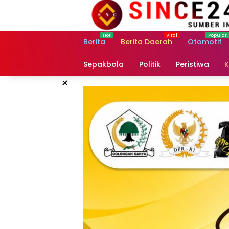
Langsung
ke
konten
Berita
Berita Daerah
Otomotif
Sepakbola
Politik
Peristiwa
K
×