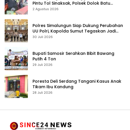
Pintu Tol Sinaksak, Polsek Dolok Batu
Nanggar Gerak Cepat Olah TKP
2 Agustus 2026
Polres Simalungun Siap Dukung Perubahan
UU Polri, Kapolda Sumut Tegaskan Jadi
Fondasi Penguatan Profesionalisme dan
30 Juli 2026
Akuntabilitas Personel
Bupati Samosir Serahkan Bibit Bawang
Putih 4 Ton
29 Juli 2026
Poresta Deli Serdang Tangani Kasus Anak
Tikam Ibu Kandung
28 Juli 2026