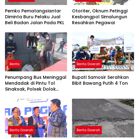
Pemko Pematangsiantar
Otoriter, Oknum Petinggi
Diminta Buru Pelaku Jual
Kesbangpol Simalungun
Beli Badan Jalan Pada PKL
Resahkan Pegawai
Berita
Berita Daerah
Penumpang Bus Meninggal
Bupati Samosir Serahkan
Mendadak di Pintu Tol
Bibit Bawang Putih 4 Ton
Sinaksak, Polsek Dolok
Batu Nanggar Gerak
Cepat Olah TKP
Berita Daerah
Berita Daerah