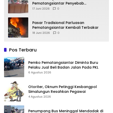
Pematangsiantar Penyebab
Kebocoran PAD Retribusi Parkir
17 Juni 2026
0
Pasar Tradisional Parluasan
Pematangsiantar Kembali Terbakar
18 Juni 2026
0
Pos Terbaru
Pemko Pematangsiantar Diminta Buru
Pelaku Jual Beli Badan Jalan Pada PKL
6 Agustus 2026
Otoriter, Oknum Petinggi Kesbangpol
Simalungun Resahkan Pegawai
4 Agustus 2026
Penumpang Bus Meninggal Mendadak di