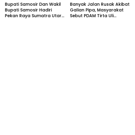
Bupati Samosir Dan Wakil
Banyak Jalan Rusak Akibat
Bupati Samosir Hadiri
Galian Pipa, Masyarakat
Pekan Raya Sumatra Utara
Sebut PDAM Tirta Uli
(PRSU)Ke, 50
Siantar Tak Punya
Perencanaan Matang