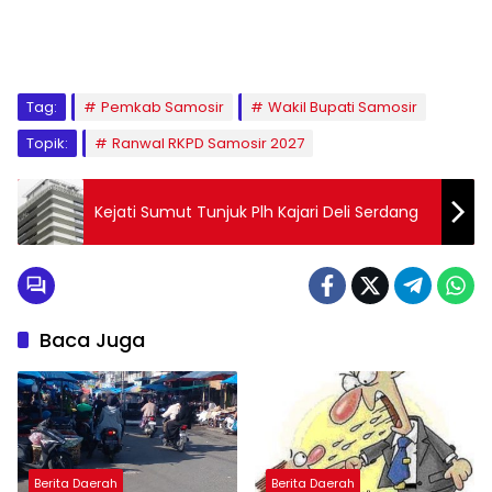
Tag:
Pemkab Samosir
Wakil Bupati Samosir
Topik:
Ranwal RKPD Samosir 2027
Kejati Sumut Tunjuk Plh Kajari Deli Serdang
Baca Juga
Berita Daerah
Berita Daerah