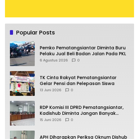
Popular Posts
Pemko Pematangsiantar Diminta Buru
Pelaku Jual Beli Badan Jalan Pada PKL
6 Agustus 2026
0
TK Cinta Rakyat Pematangsiantar
Gelar Pensi dan Pelepasan Siswa
13 Juni 2026
0
RDP Komisi III DPRD Pematangsiantar,
Kadishub Diminta Jangan Banyak
Alasan
15 Juni 2026
0
APH Diharapkan Periksa Oknum Dishub