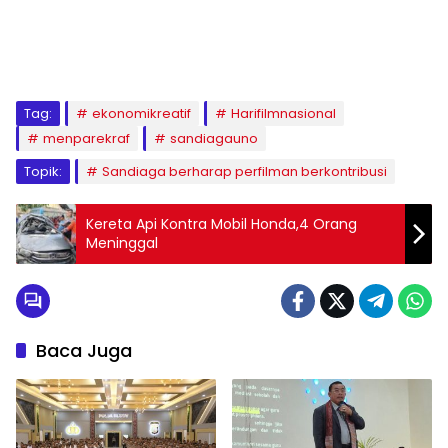
Tag:
ekonomikreatif
Harifilmnasional
menparekraf
sandiagauno
Topik:
Sandiaga berharap perfilman berkontribusi
Kereta Api Kontra Mobil Honda,4 Orang
Meninggal
Baca Juga