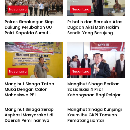
Nusantara
Nusantara
Polres Simalungun Siap
Prihatin dan Berduka Atas
Dukung Perubahan UU
Dugaan Aksi Main Hakim
Polri, Kapolda Sumut
Sendiri Yang Berujung
Tegaskan Jadi Fondasi
Hilangnya Nyawa
Penguatan
Profesionalisme dan
Akuntabilitas Personel
Nusantara
Nusantara
Mangihut Sinaga Tatap
Mangihut Sinaga Berikan
Muka Dengan Calon
Sosialisasi 4 Pilar
Mahasiswa PBI
Kebangsaan Bagi Pelajar
Nusantara
Nusantara
SLTA di Pematangsiantar
Mangihut Sinaga Serap
Mangihut Sinaga Kunjungi
Aspirasi Masyarakat di
Kaum Ibu GKPI Tomuan
Daerah Pemilihannya
Pematangsiantar