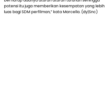
berharap adanya aturan aturan turunan sehingga
potensi itu juga memberikan kesempatan yang lebih
luas bagi SDM perfilman,” kata Marcella. (dy|Snc)