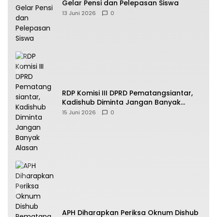
Gelar Pensi dan Pelepasan Siswa
13 Juni 2026
0
RDP Komisi III DPRD Pematangsiantar,
Kadishub Diminta Jangan Banyak
Alasan
15 Juni 2026
0
APH Diharapkan Periksa Oknum Dishub