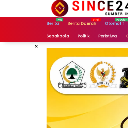
Langsung
ke
konten
Berita
Berita Daerah
Otomotif
Sepakbola
Politik
Peristiwa
K
×