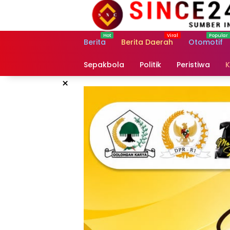
Langsung
ke
konten
Berita
Berita Daerah
Otomotif
Sepakbola
Politik
Peristiwa
K
×