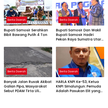
Berita Daerah
Berita Daerah
Bupati Samosir Serahkan
Bupati Samosir Dan Wakil
Bibit Bawang Putih 4 Ton
Bupati Samosir Hadiri
Pekan Raya Sumatra Utara
(PRSU)Ke, 50
Berita Daerah
Berita Daerah
Banyak Jalan Rusak Akibat
HARLA KNPI Ke-53, Ketua
Galian Pipa, Masyarakat
KNPI Simalungun: Pemuda
Sebut PDAM Tirta Uli
Adalah Pasukan Elit yang
Siantar Tak Punya
Terlalu Sering Dilupakan
Perencanaan Matang
Penguasa, Saatnya
Perkuat Kolaborasi untuk