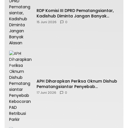
RDP Komisi III DPRD Pematangsiantar,
Kadishub Diminta Jangan Banyak
Alasan
15 Juni 2026
0
APH Diharapkan Periksa Oknum Dishub
Pematangsiantar Penyebab
Kebocoran PAD Retribusi Parkir
17 Juni 2026
0