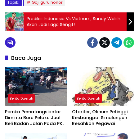
Topik:
Gaji guru honor
Prediksi Indonesia Vs Vietnam, Sandy Walsh:
Akan Jadi Laga Sengit!
Baca Juga
Berita Daerah
Berita Daerah
Pemko Pematangsiantar
Otoriter, Oknum Petinggi
Diminta Buru Pelaku Jual
Kesbangpol Simalungun
Beli Badan Jalan Pada PKL
Resahkan Pegawai