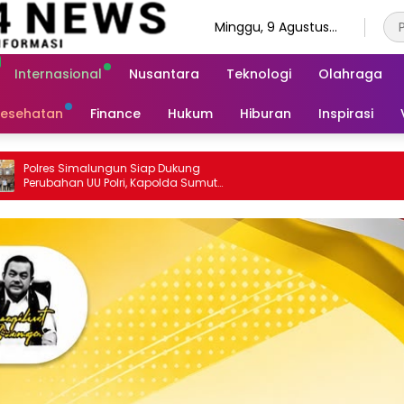
Minggu, 9 Agustus
2026
Internasional
Nusantara
Teknologi
Olahraga
esehatan
Finance
Hukum
Hiburan
Inspirasi
mut
tan
as