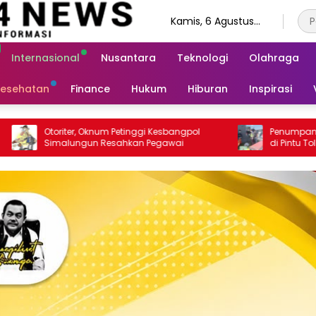
Kamis, 6 Agustus
2026
Internasional
Nusantara
Teknologi
Olahraga
esehatan
Finance
Hukum
Hiburan
Inspirasi
 Kesbangpol
Penumpang Bus Meninggal Mendadak
egawai
di Pintu Tol Sinaksak, Polsek Dolok Batu
Nanggar Gerak Cepat Olah TKP