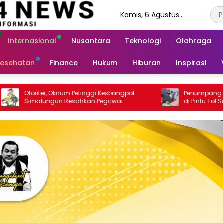
Kamis, 6 Agustus
2026
Internasional
Nusantara
Teknologi
Olahraga
esehatan
Finance
Hukum
Hiburan
Inspirasi
esbangpol
Penumpang Bus Meninggal Mendadak
awai
di Pintu Tol Sinaksak, Polsek Dolok Batu
Nanggar Gerak Cepat Olah TKP