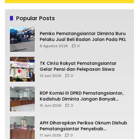
Popular Posts
Pemko Pematangsiantar Diminta Buru
Pelaku Jual Beli Badan Jalan Pada PKL
6 Agustus 2026
0
TK Cinta Rakyat Pematangsiantar
Gelar Pensi dan Pelepasan Siswa
13 Juni 2026
0
RDP Komisi III DPRD Pematangsiantar,
Kadishub Diminta Jangan Banyak
Alasan
15 Juni 2026
0
APH Diharapkan Periksa Oknum Dishub
Pematangsiantar Penyebab
Kebocoran PAD Retribusi Parkir
17 Juni 2026
0