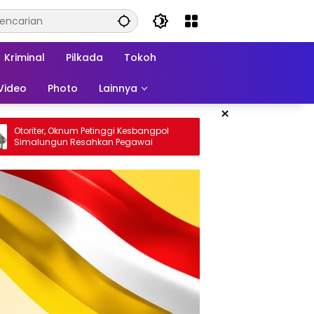
Kriminal
Pilkada
Tokoh
Video
Photo
Lainnya
×
gpol
Penumpang Bus Meninggal Mendadak
i
di Pintu Tol Sinaksak, Polsek Dolok Batu
Nanggar Gerak Cepat Olah TKP