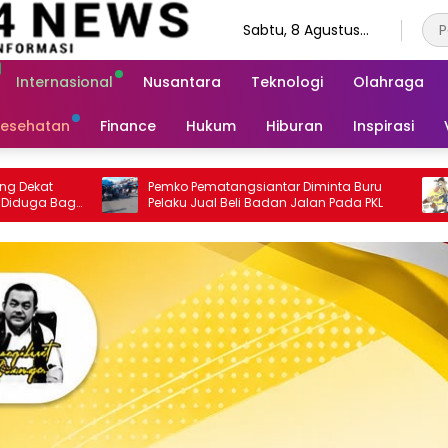
Sabtu, 8 Agustus
2026
Internasional
Nusantara
Teknologi
Olahraga
esehatan
Finance
Hukum
Hiburan
Inspirasi
atangsiantar Diminta Buru
Otoriter, Oknum Petinggi Kesban
l Beli Badan Jalan Pada PKL
Simalungun Resahkan Pegawa