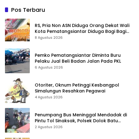
Pos Terbaru
RS, Pria Non ASN Diduga Orang Dekat Wali
Kota Pematangsiantar Diduga Bagi Bagi
Proyek ke Kontraktor
8 Agustus 2026
Pemko Pematangsiantar Diminta Buru
Pelaku Jual Beli Badan Jalan Pada PKL
6 Agustus 2026
Otoriter, Oknum Petinggi Kesbangpol
Simalungun Resahkan Pegawai
4 Agustus 2026
Penumpang Bus Meninggal Mendadak di
Pintu Tol Sinaksak, Polsek Dolok Batu
Nanggar Gerak Cepat Olah TKP
2 Agustus 2026