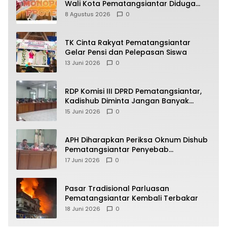
Wali Kota Pematangsiantar Diduga
Bagi Bagi Proyek ke Kontraktor
8 Agustus 2026
0
TK Cinta Rakyat Pematangsiantar
Gelar Pensi dan Pelepasan Siswa
13 Juni 2026
0
RDP Komisi III DPRD Pematangsiantar,
Kadishub Diminta Jangan Banyak
Alasan
15 Juni 2026
0
APH Diharapkan Periksa Oknum Dishub
Pematangsiantar Penyebab
Kebocoran PAD Retribusi Parkir
17 Juni 2026
0
Pasar Tradisional Parluasan
Pematangsiantar Kembali Terbakar
18 Juni 2026
0