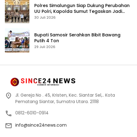
Polres Simalungun Siap Dukung Perubahan
UU Polri, Kapolda Sumut Tegaskan Jadi
Fondasi Penguatan Profesionalisme dan
30 Juli 2026
Akuntabilitas Personel
Bupati Samosir Serahkan Bibit Bawang
Putih 4 Ton
29 Juli 2026
Jl. Gereja No . 45, Kristen, Kec. Siantar Sel,.. Kota
Pematang Siantar, Sumatra Utara. 21118
0812-6010-0914
info@since24news.com