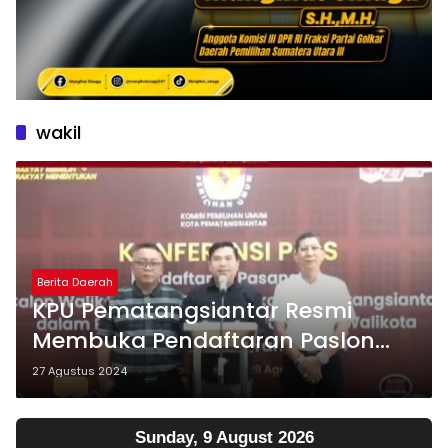
wakil
Berita Daerah
KPU Pematangsiantar Resmi
Membuka Pendaftaran Paslon
Kepala Daerah
27 Agustus 2024
Sunday, 9 August 2026