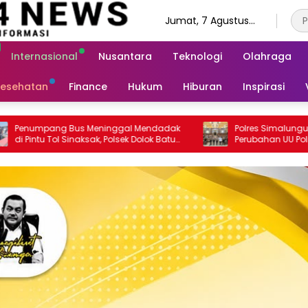
Jumat, 7 Agustus
2026
Internasional
Nusantara
Teknologi
Olahraga
esehatan
Finance
Hukum
Hiburan
Inspirasi
dadak
Polres Simalungun Siap Dukung
Bu
 Batu
Perubahan UU Polri, Kapolda Sumut
Pu
Tegaskan Jadi Fondasi Penguatan
Profesionalisme dan Akuntabilitas
Personel