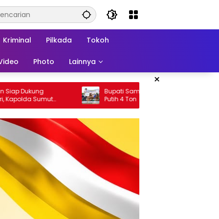
Kriminal
Pilkada
Tokoh
Video
Photo
Lainnya
×
pati Samosir Serahkan Bibit Bawang
tih 4 Ton