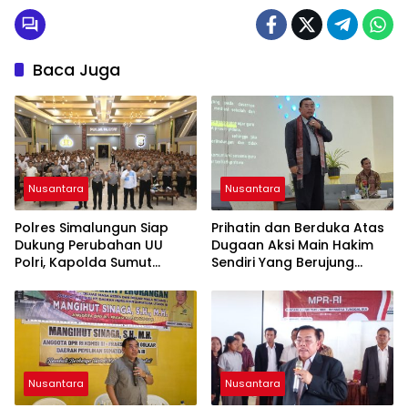
Baca Juga
Nusantara
Nusantara
Polres Simalungun Siap
Prihatin dan Berduka Atas
Dukung Perubahan UU
Dugaan Aksi Main Hakim
Polri, Kapolda Sumut
Sendiri Yang Berujung
Tegaskan Jadi Fondasi
Hilangnya Nyawa
Penguatan
Profesionalisme dan
Akuntabilitas Personel
Nusantara
Nusantara