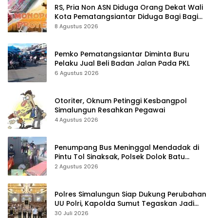
RS, Pria Non ASN Diduga Orang Dekat Wali
Kota Pematangsiantar Diduga Bagi Bagi
Proyek ke Kontraktor
8 Agustus 2026
Pemko Pematangsiantar Diminta Buru
Pelaku Jual Beli Badan Jalan Pada PKL
6 Agustus 2026
Otoriter, Oknum Petinggi Kesbangpol
Simalungun Resahkan Pegawai
4 Agustus 2026
Penumpang Bus Meninggal Mendadak di
Pintu Tol Sinaksak, Polsek Dolok Batu
Nanggar Gerak Cepat Olah TKP
2 Agustus 2026
Polres Simalungun Siap Dukung Perubahan
UU Polri, Kapolda Sumut Tegaskan Jadi
Fondasi Penguatan Profesionalisme dan
30 Juli 2026