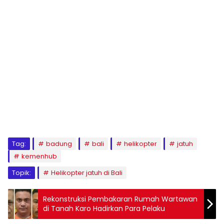
Tag:
badung
bali
helikopter
jatuh
kemenhub
Topik:
Helikopter jatuh di Bali
Rekonstruksi Pembakaran Rumah Wartawan
di Tanah Karo Hadirkan Para Pelaku