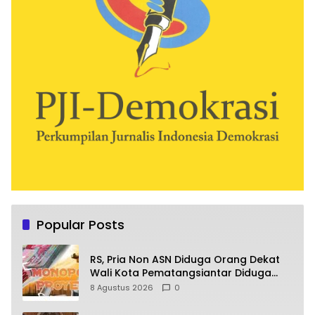
Popular Posts
RS, Pria Non ASN Diduga Orang Dekat
Wali Kota Pematangsiantar Diduga
Bagi Bagi Proyek ke Kontraktor
8 Agustus 2026
0