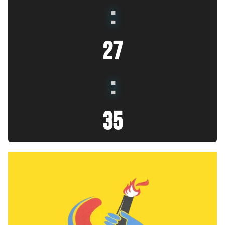
:
27
:
36