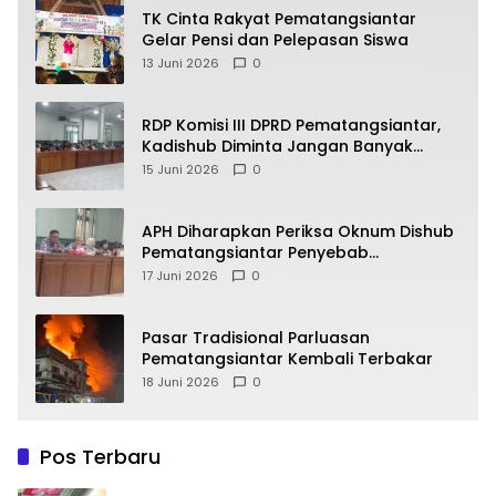
TK Cinta Rakyat Pematangsiantar
Gelar Pensi dan Pelepasan Siswa
13 Juni 2026
0
RDP Komisi III DPRD Pematangsiantar,
Kadishub Diminta Jangan Banyak
Alasan
15 Juni 2026
0
APH Diharapkan Periksa Oknum Dishub
Pematangsiantar Penyebab
Kebocoran PAD Retribusi Parkir
17 Juni 2026
0
Pasar Tradisional Parluasan
Pematangsiantar Kembali Terbakar
18 Juni 2026
0
Pos Terbaru