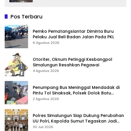
Pos Terbaru
Pemko Pematangsiantar Diminta Buru
Pelaku Jual Beli Badan Jalan Pada PKL
6 Agustus 2026
Otoriter, Oknum Petinggi Kesbangpol
Simalungun Resahkan Pegawai
4 Agustus 2026
Penumpang Bus Meninggal Mendadak di
Pintu Tol Sinaksak, Polsek Dolok Batu
Nanggar Gerak Cepat Olah TKP
2 Agustus 2026
Polres Simalungun Siap Dukung Perubahan
UU Polri, Kapolda Sumut Tegaskan Jadi
Fondasi Penguatan Profesionalisme dan
30 Juli 2026