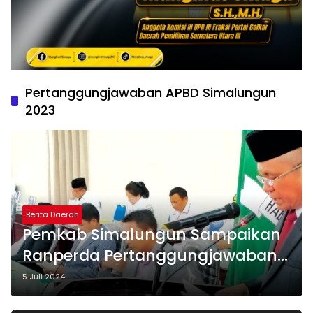
Pertanggungjawaban APBD Simalungun
2023
Berita Daerah
Pemkab Simalungun Sampaikan
Ranperda Pertanggungjawaban
APBD 2023 ke DPRD
5 Juli 2024