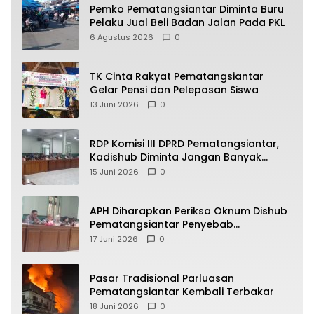
Pemko Pematangsiantar Diminta Buru
Pelaku Jual Beli Badan Jalan Pada PKL
6 Agustus 2026
0
TK Cinta Rakyat Pematangsiantar
Gelar Pensi dan Pelepasan Siswa
13 Juni 2026
0
RDP Komisi III DPRD Pematangsiantar,
Kadishub Diminta Jangan Banyak
Alasan
15 Juni 2026
0
APH Diharapkan Periksa Oknum Dishub
Pematangsiantar Penyebab
Kebocoran PAD Retribusi Parkir
17 Juni 2026
0
Pasar Tradisional Parluasan
Pematangsiantar Kembali Terbakar
18 Juni 2026
0