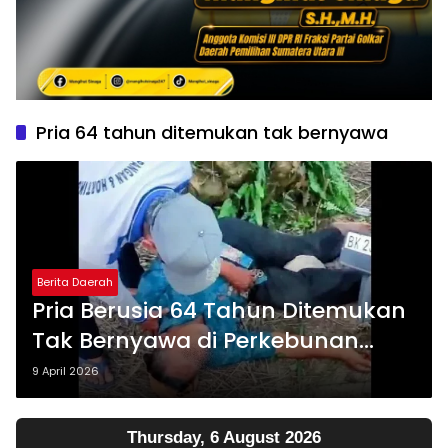
Pria 64 tahun ditemukan tak bernyawa
Berita Daerah
Pria Berusia 64 Tahun Ditemukan
Tak Bernyawa di Perkebunan
Batu Bara
9 April 2026
Thursday, 6 August 2026