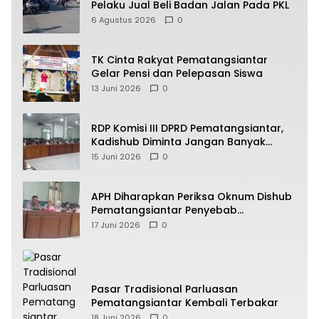
Pelaku Jual Beli Badan Jalan Pada PKL
6 Agustus 2026
0
TK Cinta Rakyat Pematangsiantar
Gelar Pensi dan Pelepasan Siswa
13 Juni 2026
0
RDP Komisi III DPRD Pematangsiantar,
Kadishub Diminta Jangan Banyak
Alasan
15 Juni 2026
0
APH Diharapkan Periksa Oknum Dishub
Pematangsiantar Penyebab
Kebocoran PAD Retribusi Parkir
17 Juni 2026
0
Pasar Tradisional Parluasan
Pematangsiantar Kembali Terbakar
18 Juni 2026
0