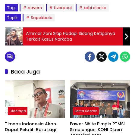
Tag:
bayern
Liverpool
xabi alonso
Topik:
Sepakbola
Ammar Zoni Siap Hadapi Sidang Ketiganya
Terkait Kasus Narkoba
Baca Juga
Olahraga
Berita Daerah
Timnas Indonesia Akan
Fawer Sihite Pimpin PTMSI
Dapat Pelatih Baru Lagi
Simalungun: KONI Diberi