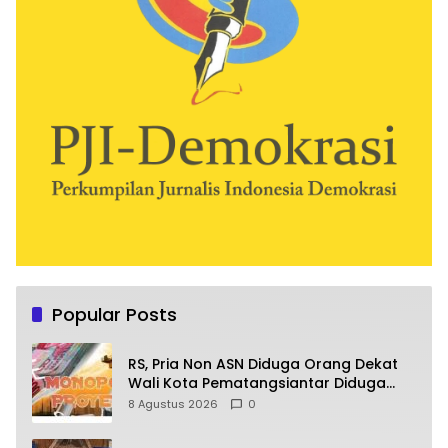
Popular Posts
RS, Pria Non ASN Diduga Orang Dekat
Wali Kota Pematangsiantar Diduga
Bagi Bagi Proyek ke Kontraktor
8 Agustus 2026
0