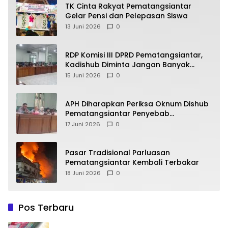
TK Cinta Rakyat Pematangsiantar
Gelar Pensi dan Pelepasan Siswa
13 Juni 2026
0
RDP Komisi III DPRD Pematangsiantar,
Kadishub Diminta Jangan Banyak
Alasan
15 Juni 2026
0
APH Diharapkan Periksa Oknum Dishub
Pematangsiantar Penyebab
Kebocoran PAD Retribusi Parkir
17 Juni 2026
0
Pasar Tradisional Parluasan
Pematangsiantar Kembali Terbakar
18 Juni 2026
0
Pos Terbaru