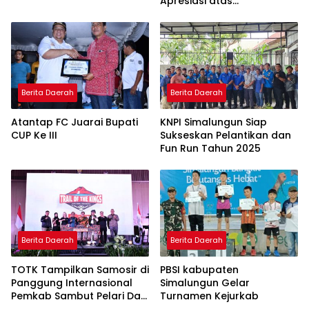
Apresiasi atas
Perhatiannya pada
Olahraga
Berita Daerah
Berita Daerah
Atantap FC Juarai Bupati
KNPI Simalungun Siap
CUP Ke III
Sukseskan Pelantikan dan
Fun Run Tahun 2025
Berita Daerah
Berita Daerah
TOTK Tampilkan Samosir di
PBSI kabupaten
Panggung Internasional
Simalungun Gelar
Pemkab Sambut Pelari Dari
Turnamen Kejurkab
27 Negara