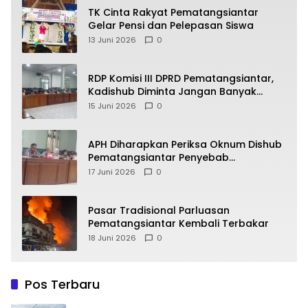
TK Cinta Rakyat Pematangsiantar
Gelar Pensi dan Pelepasan Siswa
13 Juni 2026
0
RDP Komisi III DPRD Pematangsiantar,
Kadishub Diminta Jangan Banyak
Alasan
15 Juni 2026
0
APH Diharapkan Periksa Oknum Dishub
Pematangsiantar Penyebab
Kebocoran PAD Retribusi Parkir
17 Juni 2026
0
Pasar Tradisional Parluasan
Pematangsiantar Kembali Terbakar
18 Juni 2026
0
Pos Terbaru