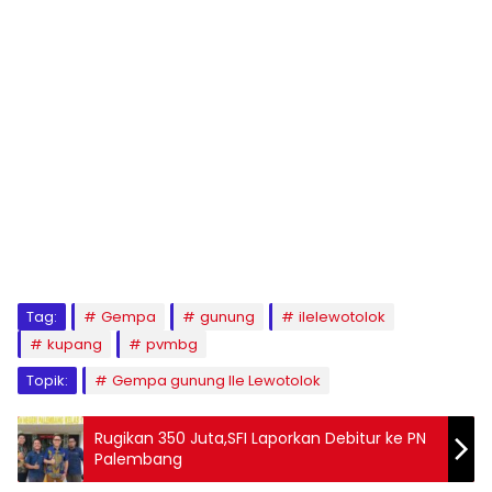
Tag:
Gempa
gunung
ilelewotolok
kupang
pvmbg
Topik:
Gempa gunung Ile Lewotolok
Rugikan 350 Juta,SFI Laporkan Debitur ke PN
Palembang