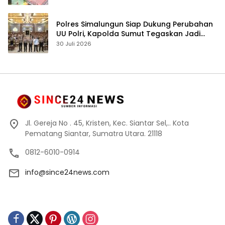
Polres Simalungun Siap Dukung Perubahan
UU Polri, Kapolda Sumut Tegaskan Jadi
Fondasi Penguatan Profesionalisme dan
30 Juli 2026
Akuntabilitas Personel
Jl. Gereja No . 45, Kristen, Kec. Siantar Sel,.. Kota
Pematang Siantar, Sumatra Utara. 21118
0812-6010-0914
info@since24news.com