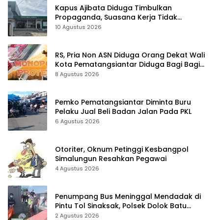
Kapus Ajibata Diduga Timbulkan
Propaganda, Suasana Kerja Tidak
Harmonis
10 Agustus 2026
RS, Pria Non ASN Diduga Orang Dekat Wali
Kota Pematangsiantar Diduga Bagi Bagi
Proyek ke Kontraktor
8 Agustus 2026
Pemko Pematangsiantar Diminta Buru
Pelaku Jual Beli Badan Jalan Pada PKL
6 Agustus 2026
Otoriter, Oknum Petinggi Kesbangpol
Simalungun Resahkan Pegawai
4 Agustus 2026
Penumpang Bus Meninggal Mendadak di
Pintu Tol Sinaksak, Polsek Dolok Batu
Nanggar Gerak Cepat Olah TKP
2 Agustus 2026