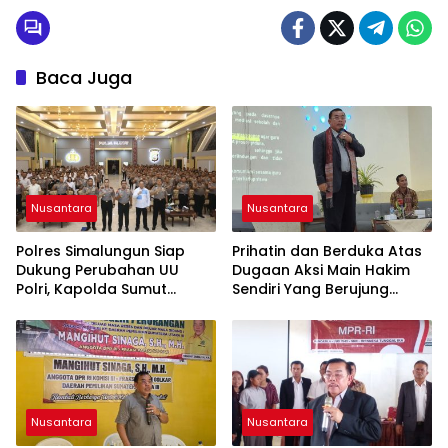
Baca Juga
Nusantara
Nusantara
Polres Simalungun Siap
Prihatin dan Berduka Atas
Dukung Perubahan UU
Dugaan Aksi Main Hakim
Polri, Kapolda Sumut
Sendiri Yang Berujung
Tegaskan Jadi Fondasi
Hilangnya Nyawa
Penguatan
Profesionalisme dan
Akuntabilitas Personel
Nusantara
Nusantara