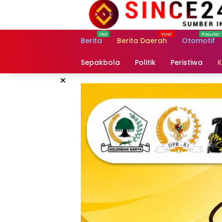
Langsung
ke
konten
Berita
Berita Daerah
Otomotif
Sepakbola
Politik
Peristiwa
K
×