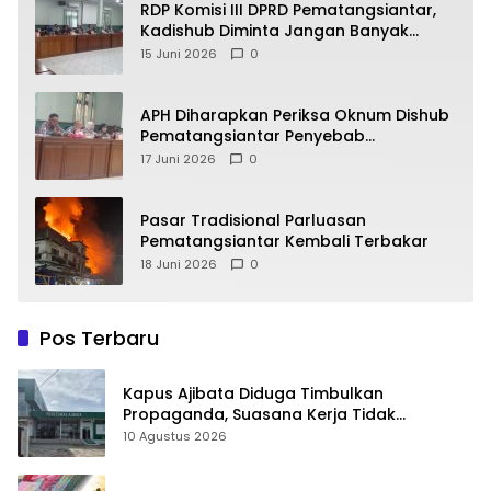
RDP Komisi III DPRD Pematangsiantar,
Kadishub Diminta Jangan Banyak
Alasan
15 Juni 2026
0
APH Diharapkan Periksa Oknum Dishub
Pematangsiantar Penyebab
Kebocoran PAD Retribusi Parkir
17 Juni 2026
0
Pasar Tradisional Parluasan
Pematangsiantar Kembali Terbakar
18 Juni 2026
0
Pos Terbaru
Kapus Ajibata Diduga Timbulkan
Propaganda, Suasana Kerja Tidak
Harmonis
10 Agustus 2026