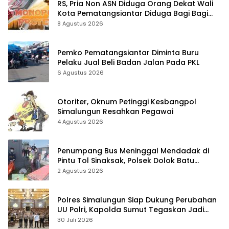
RS, Pria Non ASN Diduga Orang Dekat Wali
Kota Pematangsiantar Diduga Bagi Bagi
Proyek ke Kontraktor
8 Agustus 2026
Pemko Pematangsiantar Diminta Buru
Pelaku Jual Beli Badan Jalan Pada PKL
6 Agustus 2026
Otoriter, Oknum Petinggi Kesbangpol
Simalungun Resahkan Pegawai
4 Agustus 2026
Penumpang Bus Meninggal Mendadak di
Pintu Tol Sinaksak, Polsek Dolok Batu
Nanggar Gerak Cepat Olah TKP
2 Agustus 2026
Polres Simalungun Siap Dukung Perubahan
UU Polri, Kapolda Sumut Tegaskan Jadi
Fondasi Penguatan Profesionalisme dan
30 Juli 2026
Akuntabilitas Personel