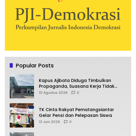
Popular Posts
Kapus Ajibata Diduga Timbulkan
Propaganda, Suasana Kerja Tidak
Harmonis
10 Agustus 2026
0
TK Cinta Rakyat Pematangsiantar
Gelar Pensi dan Pelepasan Siswa
13 Juni 2026
0