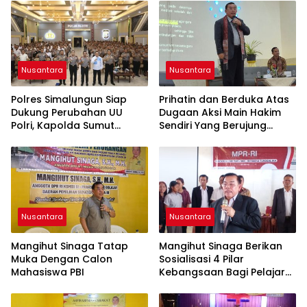
Nusantara
Nusantara
Polres Simalungun Siap
Prihatin dan Berduka Atas
Dukung Perubahan UU
Dugaan Aksi Main Hakim
Polri, Kapolda Sumut
Sendiri Yang Berujung
Tegaskan Jadi Fondasi
Hilangnya Nyawa
Penguatan
Profesionalisme dan
Akuntabilitas Personel
Nusantara
Nusantara
Mangihut Sinaga Tatap
Mangihut Sinaga Berikan
Muka Dengan Calon
Sosialisasi 4 Pilar
Mahasiswa PBI
Kebangsaan Bagi Pelajar
SLTA di Pematangsiantar