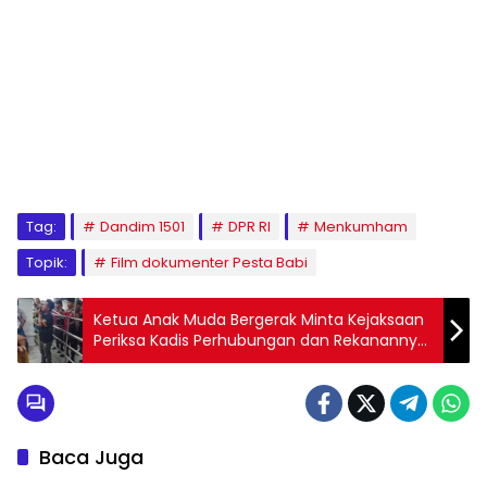
Tag:
Dandim 1501
DPR RI
Menkumham
Topik:
Film dokumenter Pesta Babi
Ketua Anak Muda Bergerak Minta Kejaksaan
Periksa Kadis Perhubungan dan Rekanannya
Terkait Retribusi Parkir Simalungun 2025
Baca Juga