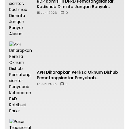
RDP Komisi III DPRD Pematangsiantar,
Kadishub Diminta Jangan Banyak
Alasan
15 Juni 2026
0
APH Diharapkan Periksa Oknum Dishub
Pematangsiantar Penyebab
Kebocoran PAD Retribusi Parkir
17 Juni 2026
0