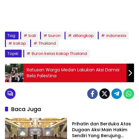
Tag:
bali
buron
ditangkap
indonesia
kakap
Thailand
Topik:
Buron kelas kakap Thailand
Ratusan Warga Medan Lakukan Aksi Damai
Bela Palestina
Baca Juga
Nusantara
Prihatin dan Berduka Atas
Dugaan Aksi Main Hakim
Sendiri Yang Berujung