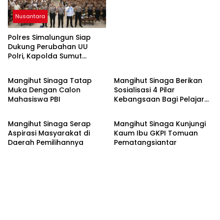
Hilangnya Nyawa
Nusantara
Polres Simalungun Siap
Dukung Perubahan UU
Polri, Kapolda Sumut
Nusantara
Nusantara
Tegaskan Jadi Fondasi
Penguatan
Mangihut Sinaga Tatap
Mangihut Sinaga Berikan
Profesionalisme dan
Muka Dengan Calon
Sosialisasi 4 Pilar
Akuntabilitas Personel
Mahasiswa PBI
Kebangsaan Bagi Pelajar
Nusantara
Nusantara
SLTA di Pematangsiantar
Mangihut Sinaga Serap
Mangihut Sinaga Kunjungi
Aspirasi Masyarakat di
Kaum Ibu GKPI Tomuan
Daerah Pemilihannya
Pematangsiantar