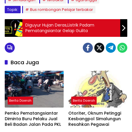
Topik:
Bus rombongan Pelajar terbakar
Diguyur Hujan Deras,Listrik Padam
Pematangsiantar Gelap Gulita
Baca Juga
Berita Daerah
Berita Daerah
Pemko Pematangsiantar
Otoriter, Oknum Petinggi
Diminta Buru Pelaku Jual
Kesbangpol Simalungun
Beli Badan Jalan Pada PKL
Resahkan Pegawai
Berita Daerah