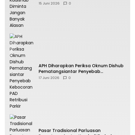
Alasan
15 Juni 2026
0
APH Diharapkan Periksa Oknum Dishub
Pematangsiantar Penyebab
Kebocoran PAD Retribusi Parkir
17 Juni 2026
0
Pasar Tradisional Parluasan