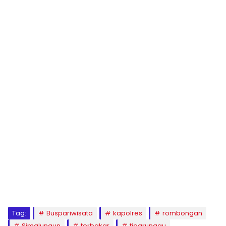
Tag:
Buspariwisata
kapolres
rombongan
Simalungun
terbakar
tigarunggu