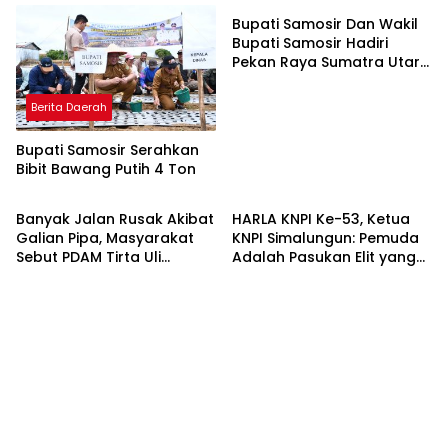
Bupati Samosir Dan Wakil
Bupati Samosir Hadiri
Pekan Raya Sumatra Utara
(PRSU)Ke, 50
Berita Daerah
Bupati Samosir Serahkan
Bibit Bawang Putih 4 Ton
Berita Daerah
Berita Daerah
Banyak Jalan Rusak Akibat
HARLA KNPI Ke-53, Ketua
Galian Pipa, Masyarakat
KNPI Simalungun: Pemuda
Sebut PDAM Tirta Uli
Adalah Pasukan Elit yang
Siantar Tak Punya
Terlalu Sering Dilupakan
Perencanaan Matang
Penguasa, Saatnya
Perkuat Kolaborasi untuk
Membangun Daerah