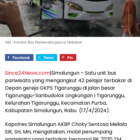
Gbr : Kondisi Bus Pariwisata pasca terbakar
Facebook
Tweet
Pin
Since24News.com
|Simalungun – Satu unit bus
pariwisata yang mengangkut 42 pelajar terbakar di
Depan gereja GKPS Tigarunggu di jalan besar
Tigarunggu-Saribudolok Lingkungan I Tigarunggu,
Kelurahan Tigarunggu, Kecamatan Purba,
Kabupaten Simalungun, Rabu (17/4/2024).
Kapolres Simalungun AKBP Choky Sentosa Meliala
SIK, SH, MH, mengatakan, mobil penumpang
pariwisata yang terbakar bernopol BK 7030 TM