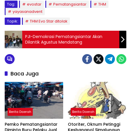
Tag:
evostar
Pematangsiantar
THM
yayasanadvent
Topik:
THM Evo Star ditolak
PJI-Demokrasi Pematangsiantar Akan
Dilantik Agustus Mendatang
Baca Juga
Berita Daerah
Berita Daerah
Pemko Pematangsiantar
Otoriter, Oknum Petinggi
Diminta Buru Pelaku Jual
Kesbangpol Simalungun