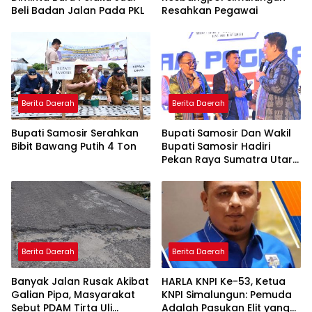
Beli Badan Jalan Pada PKL
Resahkan Pegawai
Berita Daerah
Berita Daerah
Bupati Samosir Serahkan
Bupati Samosir Dan Wakil
Bibit Bawang Putih 4 Ton
Bupati Samosir Hadiri
Pekan Raya Sumatra Utara
(PRSU)Ke, 50
Berita Daerah
Berita Daerah
Banyak Jalan Rusak Akibat
HARLA KNPI Ke-53, Ketua
Galian Pipa, Masyarakat
KNPI Simalungun: Pemuda
Sebut PDAM Tirta Uli
Adalah Pasukan Elit yang