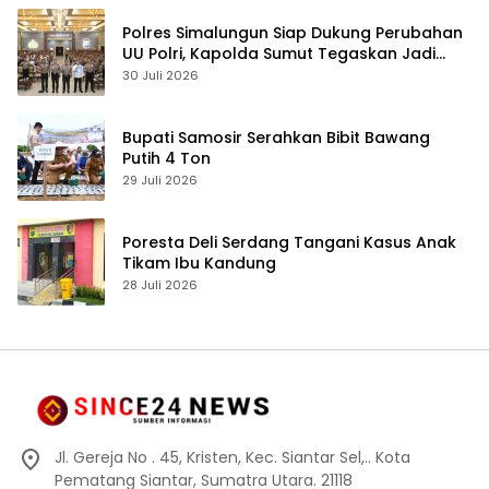
Polres Simalungun Siap Dukung Perubahan
UU Polri, Kapolda Sumut Tegaskan Jadi
Fondasi Penguatan Profesionalisme dan
30 Juli 2026
Akuntabilitas Personel
Bupati Samosir Serahkan Bibit Bawang
Putih 4 Ton
29 Juli 2026
Poresta Deli Serdang Tangani Kasus Anak
Tikam Ibu Kandung
28 Juli 2026
Jl. Gereja No . 45, Kristen, Kec. Siantar Sel,.. Kota
Pematang Siantar, Sumatra Utara. 21118