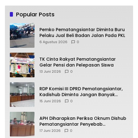
Popular Posts
Pemko Pematangsiantar Diminta Buru
Pelaku Jual Beli Badan Jalan Pada PKL
6 Agustus 2026
0
TK Cinta Rakyat Pematangsiantar
Gelar Pensi dan Pelepasan Siswa
13 Juni 2026
0
RDP Komisi III DPRD Pematangsiantar,
Kadishub Diminta Jangan Banyak
Alasan
15 Juni 2026
0
APH Diharapkan Periksa Oknum Dishub
Pematangsiantar Penyebab
Kebocoran PAD Retribusi Parkir
17 Juni 2026
0