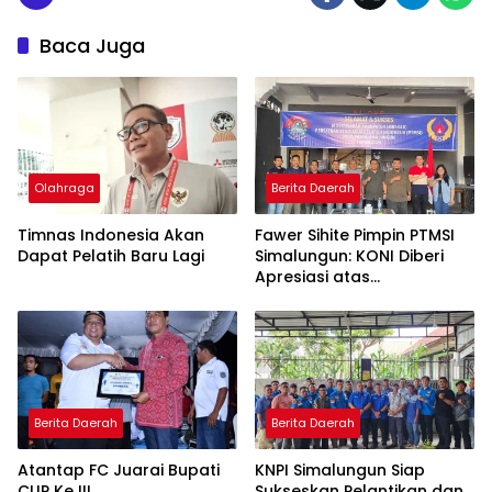
Baca Juga
Olahraga
Berita Daerah
Timnas Indonesia Akan
Fawer Sihite Pimpin PTMSI
Dapat Pelatih Baru Lagi
Simalungun: KONI Diberi
Apresiasi atas
Perhatiannya pada
Olahraga
Berita Daerah
Berita Daerah
Atantap FC Juarai Bupati
KNPI Simalungun Siap
CUP Ke III
Sukseskan Pelantikan dan