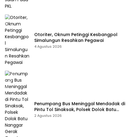
Otoriter, Oknum Petinggi Kesbangpol
Simalungun Resahkan Pegawai
4 Agustus 2026
Penumpang Bus Meninggal Mendadak di
Pintu Tol Sinaksak, Polsek Dolok Batu
Nanggar Gerak Cepat Olah TKP
2 Agustus 2026