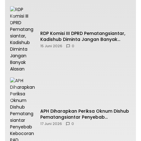
RDP Komisi III DPRD Pematangsiantar,
Kadishub Diminta Jangan Banyak
Alasan
15 Juni 2026
0
APH Diharapkan Periksa Oknum Dishub
Pematangsiantar Penyebab
Kebocoran PAD Retribusi Parkir
17 Juni 2026
0