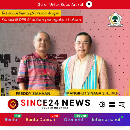
Langsung
×
Scroll Untuk Baca Artikel
ke
konten
Berita
Berita Daerah
Otomotif
Internasional