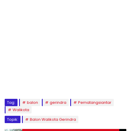
Tag:
balon
gerindra
Pematangsiantar
Walikota
Topik:
Balon Walikota Gerindra