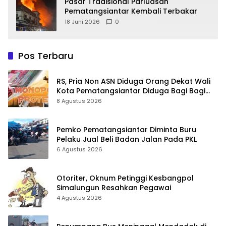
Pasar Tradisional Parluasan
Pematangsiantar Kembali Terbakar
18 Juni 2026
0
Pos Terbaru
RS, Pria Non ASN Diduga Orang Dekat Wali
Kota Pematangsiantar Diduga Bagi Bagi
Proyek ke Kontraktor
8 Agustus 2026
Pemko Pematangsiantar Diminta Buru
Pelaku Jual Beli Badan Jalan Pada PKL
6 Agustus 2026
Otoriter, Oknum Petinggi Kesbangpol
Simalungun Resahkan Pegawai
4 Agustus 2026