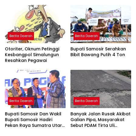
Bagi Bagi Proyek ke
Kontraktor
Berita Daerah
Berita Daerah
Otoriter, Oknum Petinggi
Bupati Samosir Serahkan
Kesbangpol Simalungun
Bibit Bawang Putih 4 Ton
Resahkan Pegawai
Berita Daerah
Berita Daerah
Bupati Samosir Dan Wakil
Banyak Jalan Rusak Akibat
Bupati Samosir Hadiri
Galian Pipa, Masyarakat
Pekan Raya Sumatra Utara
Sebut PDAM Tirta Uli
(PRSU)Ke, 50
Siantar Tak Punya