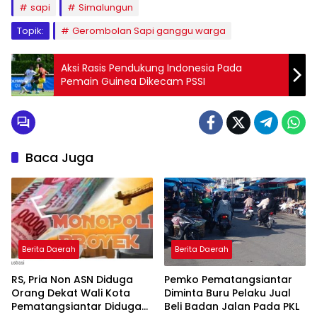
sapi
Simalungun
Topik:
Gerombolan Sapi ganggu warga
Aksi Rasis Pendukung Indonesia Pada
Pemain Guinea Dikecam PSSI
Baca Juga
Berita Daerah
Berita Daerah
RS, Pria Non ASN Diduga
Pemko Pematangsiantar
Orang Dekat Wali Kota
Diminta Buru Pelaku Jual
Pematangsiantar Diduga
Beli Badan Jalan Pada PKL