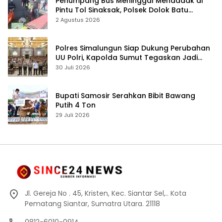
Penumpang Bus Meninggal Mendadak di
Pintu Tol Sinaksak, Polsek Dolok Batu
Nanggar Gerak Cepat Olah TKP
2 Agustus 2026
Polres Simalungun Siap Dukung Perubahan
UU Polri, Kapolda Sumut Tegaskan Jadi
Fondasi Penguatan Profesionalisme dan
30 Juli 2026
Akuntabilitas Personel
Bupati Samosir Serahkan Bibit Bawang
Putih 4 Ton
29 Juli 2026
Jl. Gereja No . 45, Kristen, Kec. Siantar Sel,.. Kota
Pematang Siantar, Sumatra Utara. 21118
0812-6010-0914