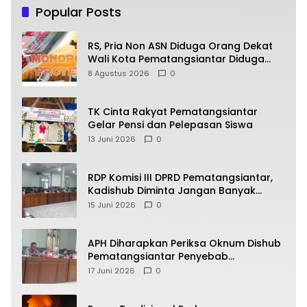
Popular Posts
RS, Pria Non ASN Diduga Orang Dekat
Wali Kota Pematangsiantar Diduga
Bagi Bagi Proyek ke Kontraktor
8 Agustus 2026
0
TK Cinta Rakyat Pematangsiantar
Gelar Pensi dan Pelepasan Siswa
13 Juni 2026
0
RDP Komisi III DPRD Pematangsiantar,
Kadishub Diminta Jangan Banyak
Alasan
15 Juni 2026
0
APH Diharapkan Periksa Oknum Dishub
Pematangsiantar Penyebab
Kebocoran PAD Retribusi Parkir
17 Juni 2026
0