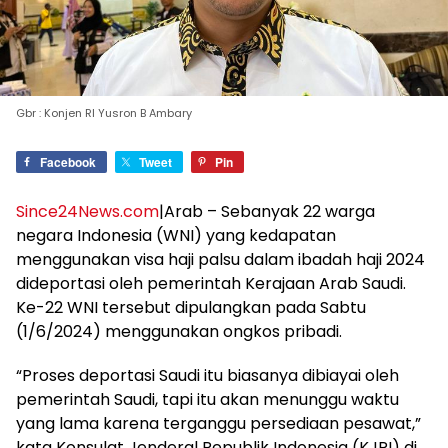
Gbr : Konjen RI Yusron B Ambary
Facebook
Tweet
Pin
Since24News.com
|Arab – Sebanyak 22 warga
negara Indonesia (WNI) yang kedapatan
menggunakan visa haji palsu dalam ibadah haji 2024
dideportasi oleh pemerintah Kerajaan Arab Saudi.
Ke-22 WNI tersebut dipulangkan pada Sabtu
(1/6/2024) menggunakan ongkos pribadi.
“Proses deportasi Saudi itu biasanya dibiayai oleh
pemerintah Saudi, tapi itu akan menunggu waktu
yang lama karena terganggu persediaan pesawat,”
kata Konsulat Jenderal Republik Indonesia (KJRI) di