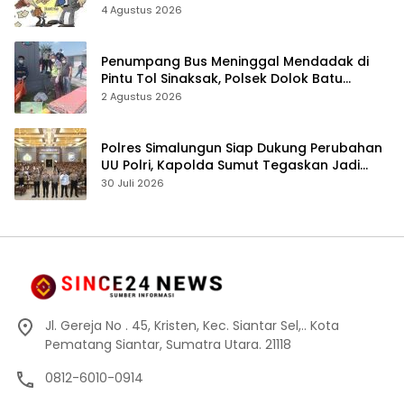
4 Agustus 2026
Penumpang Bus Meninggal Mendadak di
Pintu Tol Sinaksak, Polsek Dolok Batu
Nanggar Gerak Cepat Olah TKP
2 Agustus 2026
Polres Simalungun Siap Dukung Perubahan
UU Polri, Kapolda Sumut Tegaskan Jadi
Fondasi Penguatan Profesionalisme dan
30 Juli 2026
Akuntabilitas Personel
Jl. Gereja No . 45, Kristen, Kec. Siantar Sel,.. Kota
Pematang Siantar, Sumatra Utara. 21118
0812-6010-0914