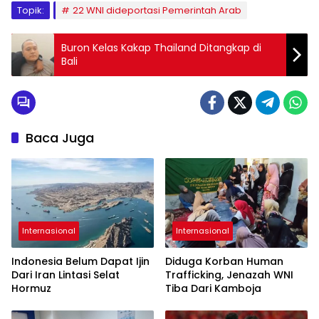
Topik:
22 WNI dideportasi Pemerintah Arab
Buron Kelas Kakap Thailand Ditangkap di
Bali
Baca Juga
Internasional
Internasional
Indonesia Belum Dapat Ijin
Diduga Korban Human
Dari Iran Lintasi Selat
Trafficking, Jenazah WNI
Hormuz
Tiba Dari Kamboja