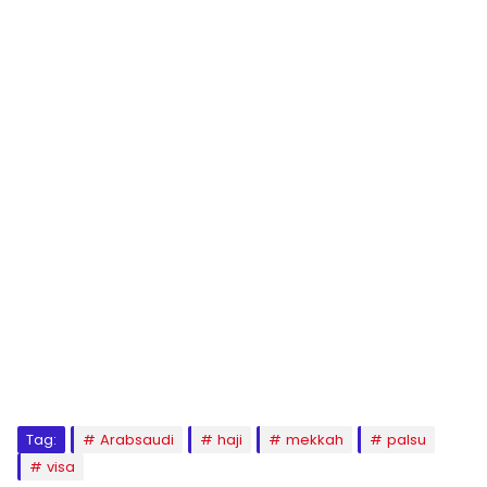
Tag:
Arabsaudi
haji
mekkah
palsu
visa