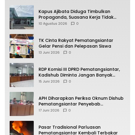
Kapus Ajibata Diduga Timbulkan
Propaganda, Suasana Kerja Tidak
Harmonis
10 Agustus 2026
0
TK Cinta Rakyat Pematangsiantar
Gelar Pensi dan Pelepasan Siswa
13 Juni 2026
0
RDP Komisi III DPRD Pematangsiantar,
Kadishub Diminta Jangan Banyak
Alasan
15 Juni 2026
0
APH Diharapkan Periksa Oknum Dishub
Pematangsiantar Penyebab
Kebocoran PAD Retribusi Parkir
17 Juni 2026
0
Pasar Tradisional Parluasan
Pematangsiantar Kembali Terbakar