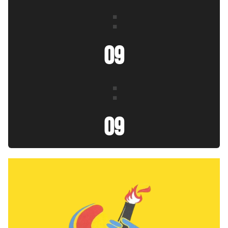
:
09
:
10