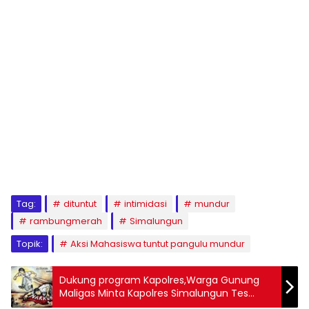
Tag:
dituntut
intimidasi
mundur
rambungmerah
Simalungun
Topik:
Aksi Mahasiswa tuntut pangulu mundur
Dukung program Kapolres,Warga Gunung
Maligas Minta Kapolres Simalungun Tes
Urine Personil Polsek Bangun