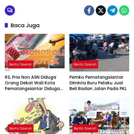
Baca Juga
Berita Daerah
Berita Daerah
RS, Pria Non ASN Diduga
Pemko Pematangsiantar
Orang Dekat Wali Kota
Diminta Buru Pelaku Jual
Pematangsiantar Diduga
Beli Badan Jalan Pada PKL
Bagi Bagi Proyek ke
Kontraktor
Berita Daerah
Berita Daerah