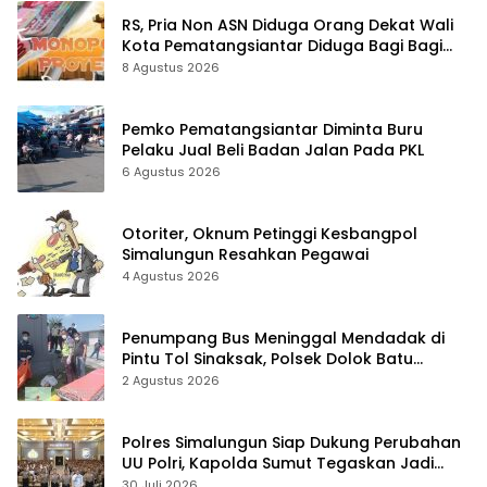
RS, Pria Non ASN Diduga Orang Dekat Wali
Kota Pematangsiantar Diduga Bagi Bagi
Proyek ke Kontraktor
8 Agustus 2026
Pemko Pematangsiantar Diminta Buru
Pelaku Jual Beli Badan Jalan Pada PKL
6 Agustus 2026
Otoriter, Oknum Petinggi Kesbangpol
Simalungun Resahkan Pegawai
4 Agustus 2026
Penumpang Bus Meninggal Mendadak di
Pintu Tol Sinaksak, Polsek Dolok Batu
Nanggar Gerak Cepat Olah TKP
2 Agustus 2026
Polres Simalungun Siap Dukung Perubahan
UU Polri, Kapolda Sumut Tegaskan Jadi
Fondasi Penguatan Profesionalisme dan
30 Juli 2026