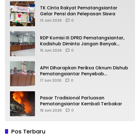
TK Cinta Rakyat Pematangsiantar
Gelar Pensi dan Pelepasan Siswa
13 Juni 2026
0
RDP Komisi III DPRD Pematangsiantar,
Kadishub Diminta Jangan Banyak
Alasan
15 Juni 2026
0
APH Diharapkan Periksa Oknum Dishub
Pematangsiantar Penyebab
Kebocoran PAD Retribusi Parkir
17 Juni 2026
0
Pasar Tradisional Parluasan
Pematangsiantar Kembali Terbakar
18 Juni 2026
0
Pos Terbaru