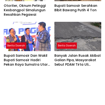
Otoriter, Oknum Petinggi
Bupati Samosir Serahkan
Kesbangpol Simalungun
Bibit Bawang Putih 4 Ton
Resahkan Pegawai
Berita Daerah
Berita Daerah
Bupati Samosir Dan Wakil
Banyak Jalan Rusak Akibat
Bupati Samosir Hadiri
Galian Pipa, Masyarakat
Pekan Raya Sumatra Utara
Sebut PDAM Tirta Uli
(PRSU)Ke, 50
Siantar Tak Punya
Perencanaan Matang