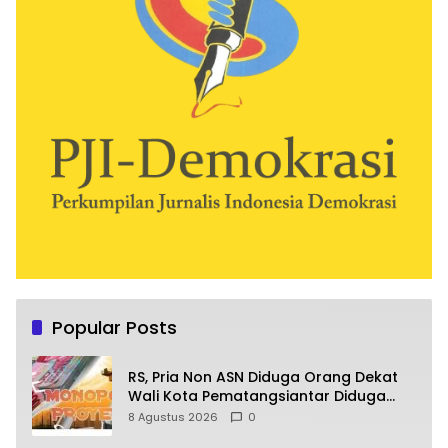
Popular Posts
RS, Pria Non ASN Diduga Orang Dekat
Wali Kota Pematangsiantar Diduga
Bagi Bagi Proyek ke Kontraktor
8 Agustus 2026
0