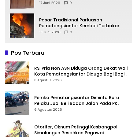
Kebocoran PAD Retribusi Parkir
17 Juni 2026
0
Pasar Tradisional Parluasan
Pematangsiantar Kembali Terbakar
18 Juni 2026
0
Pos Terbaru
RS, Pria Non ASN Diduga Orang Dekat Wali
Kota Pematangsiantar Diduga Bagi Bagi
Proyek ke Kontraktor
8 Agustus 2026
Pemko Pematangsiantar Diminta Buru
Pelaku Jual Beli Badan Jalan Pada PKL
6 Agustus 2026
Otoriter, Oknum Petinggi Kesbangpol
Simalungun Resahkan Pegawai