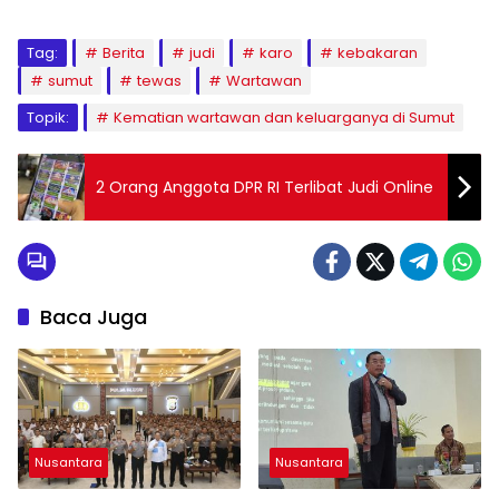
Tag:
Berita
judi
karo
kebakaran
sumut
tewas
Wartawan
Topik:
Kematian wartawan dan keluarganya di Sumut
2 Orang Anggota DPR RI Terlibat Judi Online
Baca Juga
Nusantara
Nusantara