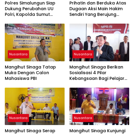
Polres Simalungun Siap
Prihatin dan Berduka Atas
Dukung Perubahan UU
Dugaan Aksi Main Hakim
Polri, Kapolda Sumut
Sendiri Yang Berujung
Tegaskan Jadi Fondasi
Hilangnya Nyawa
Penguatan
Profesionalisme dan
Akuntabilitas Personel
Nusantara
Nusantara
Mangihut Sinaga Tatap
Mangihut Sinaga Berikan
Muka Dengan Calon
Sosialisasi 4 Pilar
Mahasiswa PBI
Kebangsaan Bagi Pelajar
SLTA di Pematangsiantar
Nusantara
Nusantara
Mangihut Sinaga Serap
Mangihut Sinaga Kunjungi