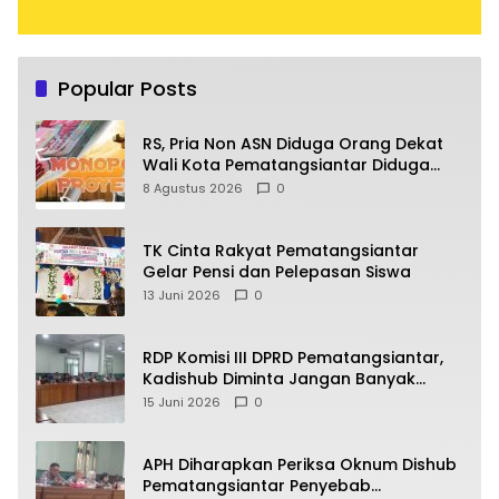
Popular Posts
RS, Pria Non ASN Diduga Orang Dekat
Wali Kota Pematangsiantar Diduga
Bagi Bagi Proyek ke Kontraktor
8 Agustus 2026
0
TK Cinta Rakyat Pematangsiantar
Gelar Pensi dan Pelepasan Siswa
13 Juni 2026
0
RDP Komisi III DPRD Pematangsiantar,
Kadishub Diminta Jangan Banyak
Alasan
15 Juni 2026
0
APH Diharapkan Periksa Oknum Dishub
Pematangsiantar Penyebab