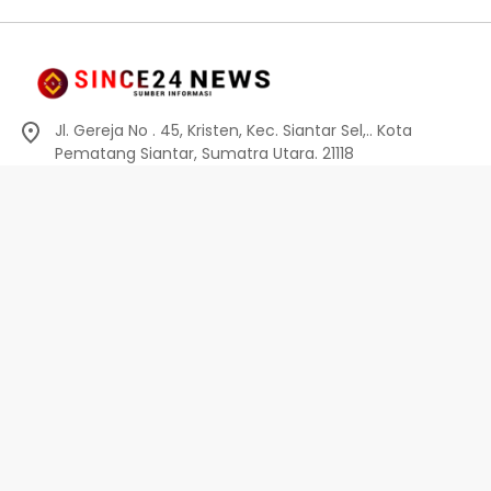
Jl. Gereja No . 45, Kristen, Kec. Siantar Sel,.. Kota
Pematang Siantar, Sumatra Utara. 21118
0812-6010-0914
info@since24news.com
Privacy Policy
Redaksi
Kode Etik
Pedoman Media Siber
Pedoman Media Siber
Indeks Berita
Privacy Policy
Disclaimer