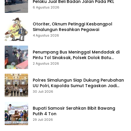
Pelaku Jual Beli Badan Jalan Pada PKL
6 Agustus 2026
Otoriter, Oknum Petinggi Kesbangpol
Simalungun Resahkan Pegawai
4 Agustus 2026
Penumpang Bus Meninggal Mendadak di
Pintu Tol Sinaksak, Polsek Dolok Batu
Nanggar Gerak Cepat Olah TKP
2 Agustus 2026
Polres Simalungun Siap Dukung Perubahan
UU Polri, Kapolda Sumut Tegaskan Jadi
Fondasi Penguatan Profesionalisme dan
30 Juli 2026
Akuntabilitas Personel
Bupati Samosir Serahkan Bibit Bawang
Putih 4 Ton
29 Juli 2026