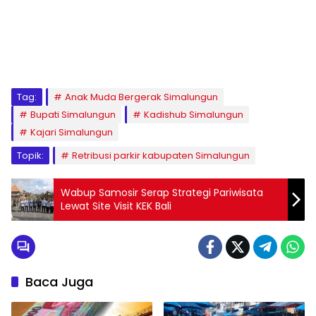
Tag:
Anak Muda Bergerak Simalungun
Bupati Simalungun
Kadishub Simalungun
Kajari Simalungun
Topik:
Retribusi parkir kabupaten Simalungun
Wabup Samosir Serap Strategi Pariwisata
Lewat Site Visit KEK Bali
Baca Juga