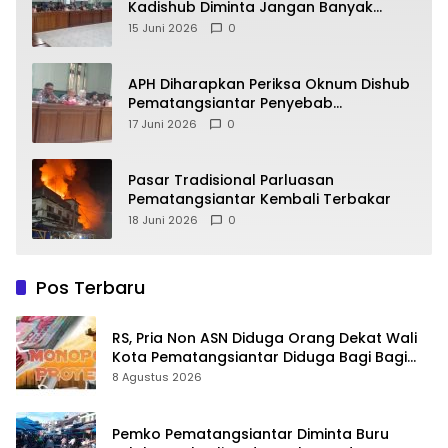
Kadishub Diminta Jangan Banyak
Alasan
15 Juni 2026
0
APH Diharapkan Periksa Oknum Dishub
Pematangsiantar Penyebab
Kebocoran PAD Retribusi Parkir
17 Juni 2026
0
Pasar Tradisional Parluasan
Pematangsiantar Kembali Terbakar
18 Juni 2026
0
Pos Terbaru
RS, Pria Non ASN Diduga Orang Dekat Wali
Kota Pematangsiantar Diduga Bagi Bagi
Proyek ke Kontraktor
8 Agustus 2026
Pemko Pematangsiantar Diminta Buru