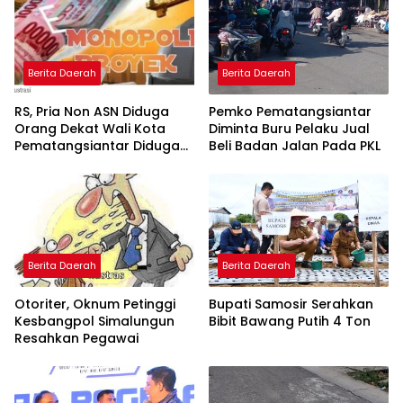
Berita Daerah
Berita Daerah
RS, Pria Non ASN Diduga
Pemko Pematangsiantar
Orang Dekat Wali Kota
Diminta Buru Pelaku Jual
Pematangsiantar Diduga
Beli Badan Jalan Pada PKL
Bagi Bagi Proyek ke
Kontraktor
Berita Daerah
Berita Daerah
Otoriter, Oknum Petinggi
Bupati Samosir Serahkan
Kesbangpol Simalungun
Bibit Bawang Putih 4 Ton
Resahkan Pegawai