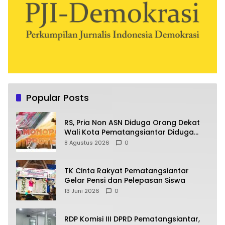
Popular Posts
RS, Pria Non ASN Diduga Orang Dekat
Wali Kota Pematangsiantar Diduga
Bagi Bagi Proyek ke Kontraktor
8 Agustus 2026
0
TK Cinta Rakyat Pematangsiantar
Gelar Pensi dan Pelepasan Siswa
13 Juni 2026
0
RDP Komisi III DPRD Pematangsiantar,