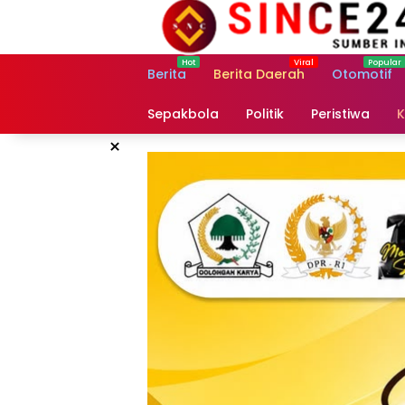
Langsung
ke
konten
Berita
Berita Daerah
Otomotif
Sepakbola
Politik
Peristiwa
K
×