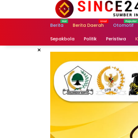
Langsung
ke
konten
Berita
Berita Daerah
Otomotif
Sepakbola
Politik
Peristiwa
K
×