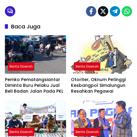
Baca Juga
Berita Daerah
Berita Daerah
Pemko Pematangsiantar
Otoriter, Oknum Petinggi
Diminta Buru Pelaku Jual
Kesbangpol Simalungun
Beli Badan Jalan Pada PKL
Resahkan Pegawai
Berita Daerah
Berita Daerah