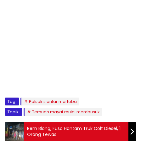
Tag:
Polsek siantar martoba
Topik:
Temuan mayat mulai membusuk
Rem Blong, Fuso Hantam Truk Colt Diesel, 1
Orang Tewas