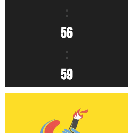
:
57
:
00