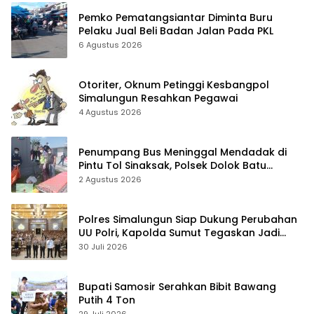
Pemko Pematangsiantar Diminta Buru
Pelaku Jual Beli Badan Jalan Pada PKL
6 Agustus 2026
Otoriter, Oknum Petinggi Kesbangpol
Simalungun Resahkan Pegawai
4 Agustus 2026
Penumpang Bus Meninggal Mendadak di
Pintu Tol Sinaksak, Polsek Dolok Batu
Nanggar Gerak Cepat Olah TKP
2 Agustus 2026
Polres Simalungun Siap Dukung Perubahan
UU Polri, Kapolda Sumut Tegaskan Jadi
Fondasi Penguatan Profesionalisme dan
30 Juli 2026
Akuntabilitas Personel
Bupati Samosir Serahkan Bibit Bawang
Putih 4 Ton