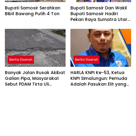
Bupati Samosir Serahkan
Bupati Samosir Dan Wakil
Bibit Bawang Putih 4 Ton
Bupati Samosir Hadiri
Pekan Raya Sumatra Utara
(PRSU)Ke, 50
Berita Daerah
Berita Daerah
Banyak Jalan Rusak Akibat
HARLA KNPI Ke-53, Ketua
Galian Pipa, Masyarakat
KNPI Simalungun: Pemuda
Sebut PDAM Tirta Uli
Adalah Pasukan Elit yang
Siantar Tak Punya
Terlalu Sering Dilupakan
Perencanaan Matang
Penguasa, Saatnya
Perkuat Kolaborasi untuk
Membangun Daerah