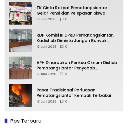
TK Cinta Rakyat Pematangsiantar
Gelar Pensi dan Pelepasan Siswa
13 Juni 2026
0
RDP Komisi III DPRD Pematangsiantar,
Kadishub Diminta Jangan Banyak
Alasan
15 Juni 2026
0
APH Diharapkan Periksa Oknum Dishub
Pematangsiantar Penyebab
Kebocoran PAD Retribusi Parkir
17 Juni 2026
0
Pasar Tradisional Parluasan
Pematangsiantar Kembali Terbakar
18 Juni 2026
0
Pos Terbaru