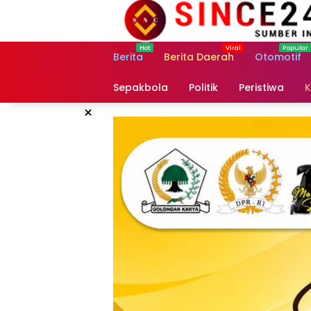
Langsung
ke
konten
Berita
Berita Daerah
Otomotif
Sepakbola
Politik
Peristiwa
K
×