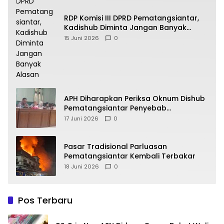
RDP Komisi III DPRD Pematangsiantar,
Kadishub Diminta Jangan Banyak
Alasan
15 Juni 2026
0
APH Diharapkan Periksa Oknum Dishub
Pematangsiantar Penyebab
Kebocoran PAD Retribusi Parkir
17 Juni 2026
0
Pasar Tradisional Parluasan
Pematangsiantar Kembali Terbakar
18 Juni 2026
0
Pos Terbaru