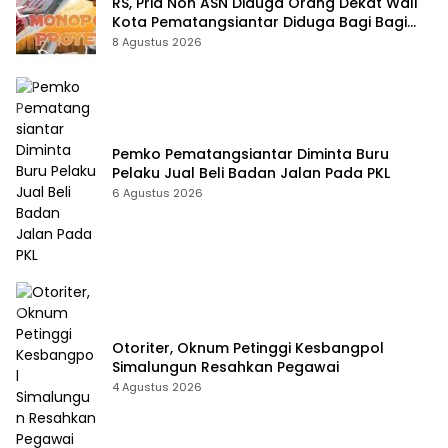
RS, Pria Non ASN Diduga Orang Dekat Wali
Kota Pematangsiantar Diduga Bagi Bagi
Proyek ke Kontraktor
8 Agustus 2026
Pemko Pematangsiantar Diminta Buru
Pelaku Jual Beli Badan Jalan Pada PKL
6 Agustus 2026
Otoriter, Oknum Petinggi Kesbangpol
Simalungun Resahkan Pegawai
4 Agustus 2026