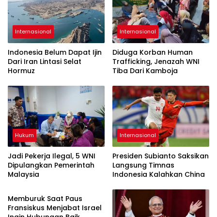
Internasional
Internasional
Indonesia Belum Dapat Ijin
Diduga Korban Human
Dari Iran Lintasi Selat
Trafficking, Jenazah WNI
Hormuz
Tiba Dari Kamboja
Hukum
Internasional
Jadi Pekerja Ilegal, 5 WNI
Presiden Subianto Saksikan
Dipulangkan Pemerintah
Langsung Timnas
Malaysia
Indonesia Kalahkan China
Internasional
Memburuk Saat Paus
Fransiskus Menjabat Israel
Ingin Hubungan Baik