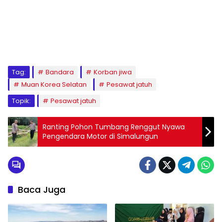
Tag:
Bandara
Korban jiwa
Muan Korea Selatan
Pesawat jatuh
Topik:
Pesawat jatuh
Ranting Pohon Tumbang Renggut Nyawa
Pengendara Motor di Simalungun
Baca Juga