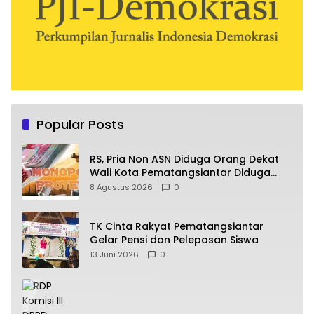
Popular Posts
RS, Pria Non ASN Diduga Orang Dekat
Wali Kota Pematangsiantar Diduga
Bagi Bagi Proyek ke Kontraktor
8 Agustus 2026
0
TK Cinta Rakyat Pematangsiantar
Gelar Pensi dan Pelepasan Siswa
13 Juni 2026
0