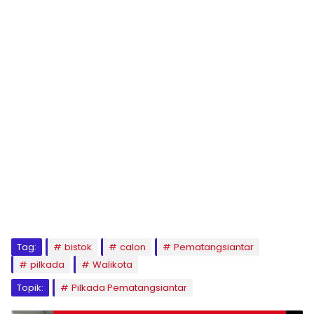
Tag:
bistok
calon
Pematangsiantar
pilkada
Walikota
Topik:
Pilkada Pematangsiantar