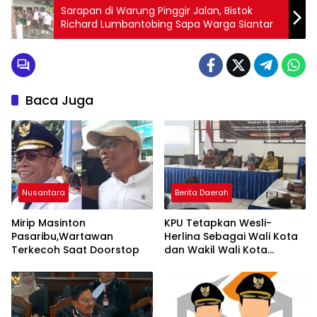
Sarapan di Warung Pinggir Jalan, Bistok
Richard Lumbantobing Sapa Warga Siantar
Baca Juga
Nusantara
Berita Daerah
Mirip Masinton
KPU Tetapkan Wesli-
Pasaribu,Wartawan
Herlina Sebagai Wali Kota
Terkecoh Saat Doorstop
dan Wakil Wali Kota
Pematangsiantar 2025-
2030