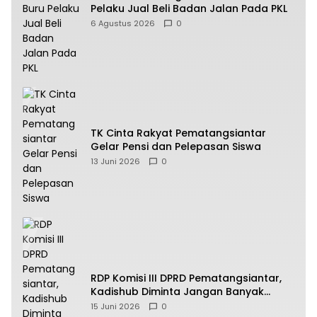
Pelaku Jual Beli Badan Jalan Pada PKL
6 Agustus 2026
0
TK Cinta Rakyat Pematangsiantar
Gelar Pensi dan Pelepasan Siswa
13 Juni 2026
0
RDP Komisi III DPRD Pematangsiantar,
Kadishub Diminta Jangan Banyak
Alasan
15 Juni 2026
0