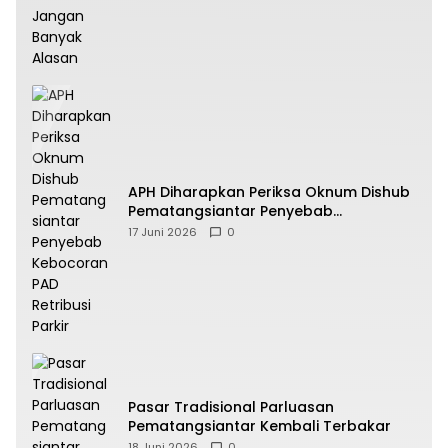
APH Diharapkan Periksa Oknum Dishub
Pematangsiantar Penyebab
Kebocoran PAD Retribusi Parkir
17 Juni 2026
0
Pasar Tradisional Parluasan
Pematangsiantar Kembali Terbakar
18 Juni 2026
0