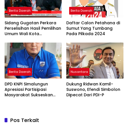
Berita Daerah
Berita Daerah
Sidang Gugatan Perkara
Daftar Calon Petahana di
Perselisihan Hasil Pemilihan
Sumut Yang Tumbang
Umum Wali Kota
Pada Pilkada 2024
Pematangsiantar Tahun
2024 Mulai Digelar
Berita Daerah
Nusantara
DPD KNPI Simalungun
Dukung Ridwan Kamil-
Apresiasi Partisipasi
Suswono, Efendi Simbolon
Masyarakat Sukseskan
Dipecat Dari PDI-P
Pilkada 2024
Pos Terkait