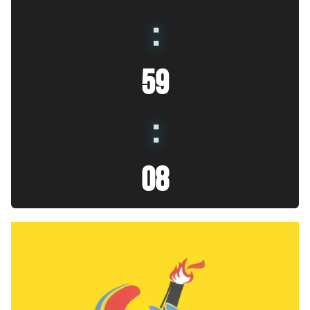
:
59
:
10