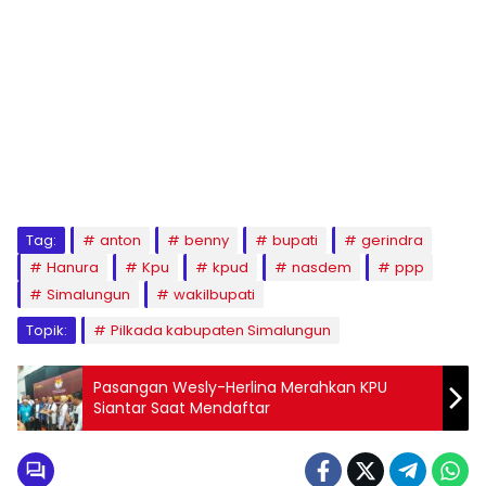
Tag:
anton
benny
bupati
gerindra
Hanura
Kpu
kpud
nasdem
ppp
Simalungun
wakilbupati
Topik:
Pilkada kabupaten Simalungun
Pasangan Wesly-Herlina Merahkan KPU
Siantar Saat Mendaftar