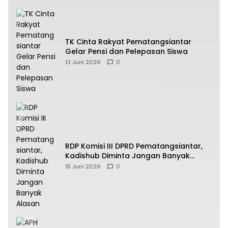
TK Cinta Rakyat Pematangsiantar
Gelar Pensi dan Pelepasan Siswa
13 Juni 2026
0
RDP Komisi III DPRD Pematangsiantar,
Kadishub Diminta Jangan Banyak
Alasan
15 Juni 2026
0