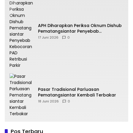
APH Diharapkan Periksa Oknum Dishub
Pematangsiantar Penyebab
Kebocoran PAD Retribusi Parkir
17 Juni 2026
0
Pasar Tradisional Parluasan
Pematangsiantar Kembali Terbakar
18 Juni 2026
0
Pos Terbaru