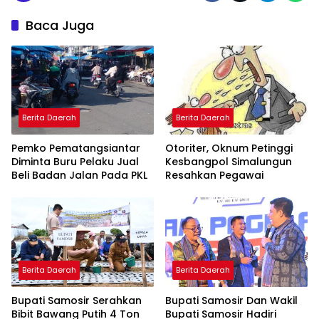
Baca Juga
Berita Daerah
Berita Daerah
Pemko Pematangsiantar
Otoriter, Oknum Petinggi
Diminta Buru Pelaku Jual
Kesbangpol Simalungun
Beli Badan Jalan Pada PKL
Resahkan Pegawai
Berita Daerah
Berita Daerah
Bupati Samosir Serahkan
Bupati Samosir Dan Wakil
Bibit Bawang Putih 4 Ton
Bupati Samosir Hadiri