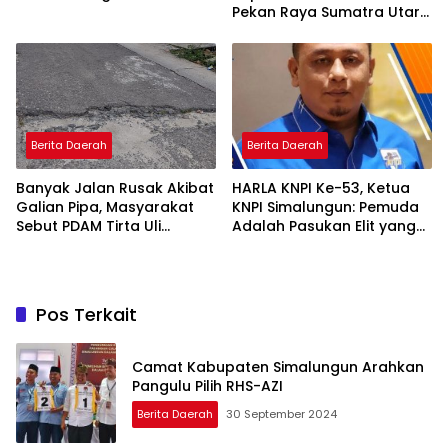
Pekan Raya Sumatra Utara
(PRSU)Ke, 50
Berita Daerah
Berita Daerah
Banyak Jalan Rusak Akibat
HARLA KNPI Ke-53, Ketua
Galian Pipa, Masyarakat
KNPI Simalungun: Pemuda
Sebut PDAM Tirta Uli
Adalah Pasukan Elit yang
Siantar Tak Punya
Terlalu Sering Dilupakan
Perencanaan Matang
Penguasa, Saatnya
Perkuat Kolaborasi untuk
Membangun Daerah
Pos Terkait
Camat Kabupaten Simalungun Arahkan
Pangulu Pilih RHS-AZI
Berita Daerah
30 September 2024