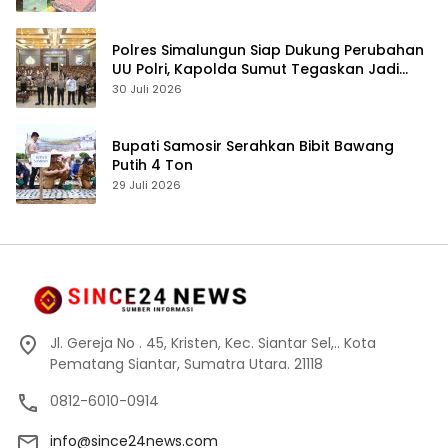
Polres Simalungun Siap Dukung Perubahan
UU Polri, Kapolda Sumut Tegaskan Jadi
Fondasi Penguatan Profesionalisme dan
30 Juli 2026
Akuntabilitas Personel
Bupati Samosir Serahkan Bibit Bawang
Putih 4 Ton
29 Juli 2026
Jl. Gereja No . 45, Kristen, Kec. Siantar Sel,.. Kota
Pematang Siantar, Sumatra Utara. 21118
0812-6010-0914
info@since24news.com