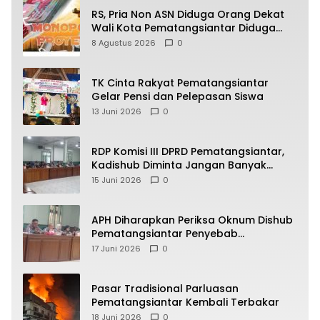
RS, Pria Non ASN Diduga Orang Dekat
Wali Kota Pematangsiantar Diduga
Bagi Bagi Proyek ke Kontraktor
8 Agustus 2026
0
TK Cinta Rakyat Pematangsiantar
Gelar Pensi dan Pelepasan Siswa
13 Juni 2026
0
RDP Komisi III DPRD Pematangsiantar,
Kadishub Diminta Jangan Banyak
Alasan
15 Juni 2026
0
APH Diharapkan Periksa Oknum Dishub
Pematangsiantar Penyebab
Kebocoran PAD Retribusi Parkir
17 Juni 2026
0
Pasar Tradisional Parluasan
Pematangsiantar Kembali Terbakar
18 Juni 2026
0