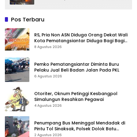
Pos Terbaru
RS, Pria Non ASN Diduga Orang Dekat Wali
Kota Pematangsiantar Diduga Bagi Bagi
Proyek ke Kontraktor
8 Agustus 2026
Pemko Pematangsiantar Diminta Buru
Pelaku Jual Beli Badan Jalan Pada PKL
6 Agustus 2026
Otoriter, Oknum Petinggi Kesbangpol
Simalungun Resahkan Pegawai
4 Agustus 2026
Penumpang Bus Meninggal Mendadak di
Pintu Tol Sinaksak, Polsek Dolok Batu
Nanggar Gerak Cepat Olah TKP
2 Agustus 2026