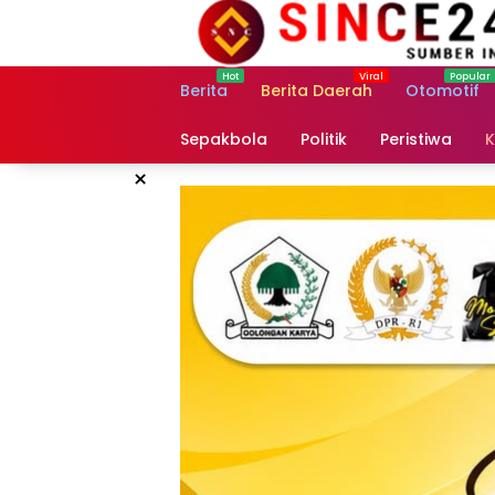
Langsung
ke
konten
Berita
Berita Daerah
Otomotif
Sepakbola
Politik
Peristiwa
K
×