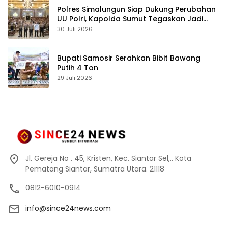
Polres Simalungun Siap Dukung Perubahan
UU Polri, Kapolda Sumut Tegaskan Jadi
Fondasi Penguatan Profesionalisme dan
30 Juli 2026
Akuntabilitas Personel
Bupati Samosir Serahkan Bibit Bawang
Putih 4 Ton
29 Juli 2026
Jl. Gereja No . 45, Kristen, Kec. Siantar Sel,.. Kota
Pematang Siantar, Sumatra Utara. 21118
0812-6010-0914
info@since24news.com