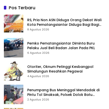
Pos Terbaru
RS, Pria Non ASN Diduga Orang Dekat Wali
Kota Pematangsiantar Diduga Bagi Bagi
Proyek ke Kontraktor
8 Agustus 2026
Pemko Pematangsiantar Diminta Buru
Pelaku Jual Beli Badan Jalan Pada PKL
6 Agustus 2026
Otoriter, Oknum Petinggi Kesbangpol
Simalungun Resahkan Pegawai
4 Agustus 2026
Penumpang Bus Meninggal Mendadak di
Pintu Tol Sinaksak, Polsek Dolok Batu
Nanggar Gerak Cepat Olah TKP
2 Agustus 2026