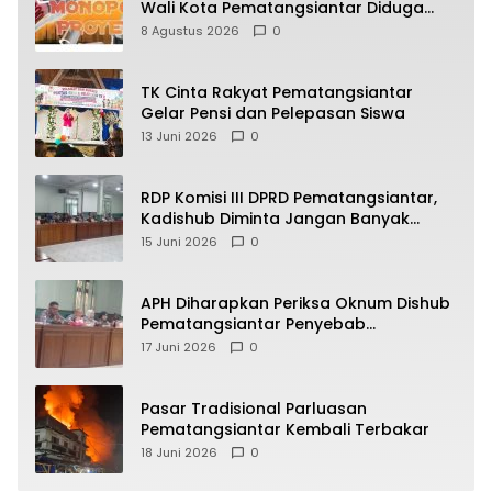
Wali Kota Pematangsiantar Diduga
Bagi Bagi Proyek ke Kontraktor
8 Agustus 2026
0
TK Cinta Rakyat Pematangsiantar
Gelar Pensi dan Pelepasan Siswa
13 Juni 2026
0
RDP Komisi III DPRD Pematangsiantar,
Kadishub Diminta Jangan Banyak
Alasan
15 Juni 2026
0
APH Diharapkan Periksa Oknum Dishub
Pematangsiantar Penyebab
Kebocoran PAD Retribusi Parkir
17 Juni 2026
0
Pasar Tradisional Parluasan
Pematangsiantar Kembali Terbakar
18 Juni 2026
0