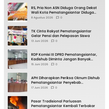
RS, Pria Non ASN Diduga Orang Dekat
Wali Kota Pematangsiantar Diduga
Bagi Bagi Proyek ke Kontraktor
8 Agustus 2026
0
TK Cinta Rakyat Pematangsiantar
Gelar Pensi dan Pelepasan Siswa
13 Juni 2026
0
RDP Komisi III DPRD Pematangsiantar,
Kadishub Diminta Jangan Banyak
Alasan
15 Juni 2026
0
APH Diharapkan Periksa Oknum Dishub
Pematangsiantar Penyebab
Kebocoran PAD Retribusi Parkir
17 Juni 2026
0
Pasar Tradisional Parluasan
Pematangsiantar Kembali Terbakar