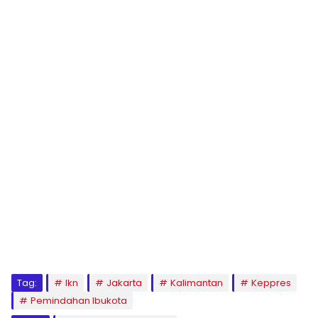
Tag:
Ikn
Jakarta
Kalimantan
Keppres
Pemindahan Ibukota