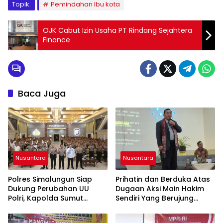
Topik:
Pemindahan Ibu kota
OJK Cabut Izin Usaha PT Rindang Sejahtera
Finance
Baca Juga
Nusantara
Nusantara
Polres Simalungun Siap
Prihatin dan Berduka Atas
Dukung Perubahan UU
Dugaan Aksi Main Hakim
Polri, Kapolda Sumut
Sendiri Yang Berujung
Tegaskan Jadi Fondasi
Hilangnya Nyawa
Penguatan