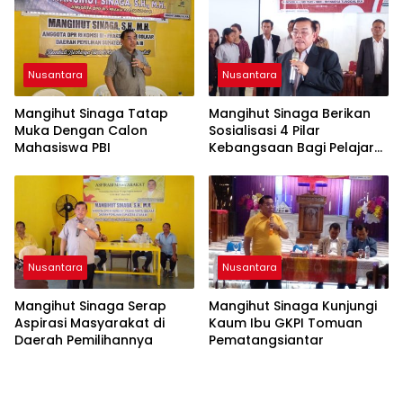
Profesionalisme dan
Akuntabilitas Personel
Nusantara
Nusantara
Mangihut Sinaga Tatap
Mangihut Sinaga Berikan
Muka Dengan Calon
Sosialisasi 4 Pilar
Mahasiswa PBI
Kebangsaan Bagi Pelajar
SLTA di Pematangsiantar
Nusantara
Nusantara
Mangihut Sinaga Serap
Mangihut Sinaga Kunjungi
Aspirasi Masyarakat di
Kaum Ibu GKPI Tomuan
Daerah Pemilihannya
Pematangsiantar