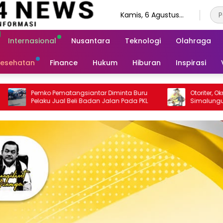
Kamis, 6 Agustus
2026
Internasional
Nusantara
Teknologi
Olahraga
esehatan
Finance
Hukum
Hiburan
Inspirasi
Diminta Buru
Otoriter, Oknum Petinggi Kesbangpol
alan Pada PKL
Simalungun Resahkan Pegawai