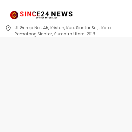
Jl. Gereja No . 45, Kristen, Kec. Siantar Sel,.. Kota
Pematang Siantar, Sumatra Utara. 21118
0812-6010-0914
info@since24news.com
Privacy Policy
Redaksi
Kode Etik
Pedoman Media Siber
Pedoman Media Siber
Indeks Berita
Privacy Policy
Disclaimer
Terms And Conditions