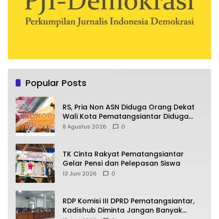
Popular Posts
RS, Pria Non ASN Diduga Orang Dekat
Wali Kota Pematangsiantar Diduga
Bagi Bagi Proyek ke Kontraktor
8 Agustus 2026
0
TK Cinta Rakyat Pematangsiantar
Gelar Pensi dan Pelepasan Siswa
13 Juni 2026
0
RDP Komisi III DPRD Pematangsiantar,
Kadishub Diminta Jangan Banyak