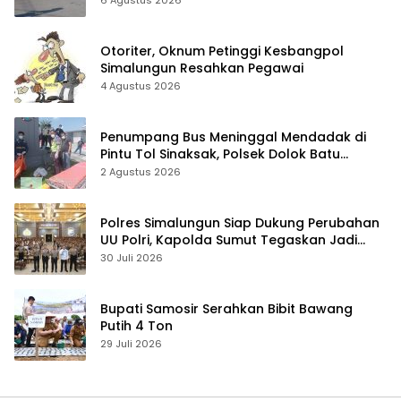
6 Agustus 2026
Otoriter, Oknum Petinggi Kesbangpol
Simalungun Resahkan Pegawai
4 Agustus 2026
Penumpang Bus Meninggal Mendadak di
Pintu Tol Sinaksak, Polsek Dolok Batu
Nanggar Gerak Cepat Olah TKP
2 Agustus 2026
Polres Simalungun Siap Dukung Perubahan
UU Polri, Kapolda Sumut Tegaskan Jadi
Fondasi Penguatan Profesionalisme dan
30 Juli 2026
Akuntabilitas Personel
Bupati Samosir Serahkan Bibit Bawang
Putih 4 Ton
29 Juli 2026