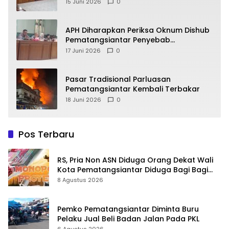
Alasan
15 Juni 2026
0
APH Diharapkan Periksa Oknum Dishub
Pematangsiantar Penyebab
Kebocoran PAD Retribusi Parkir
17 Juni 2026
0
Pasar Tradisional Parluasan
Pematangsiantar Kembali Terbakar
18 Juni 2026
0
Pos Terbaru
RS, Pria Non ASN Diduga Orang Dekat Wali
Kota Pematangsiantar Diduga Bagi Bagi
Proyek ke Kontraktor
8 Agustus 2026
Pemko Pematangsiantar Diminta Buru
Pelaku Jual Beli Badan Jalan Pada PKL