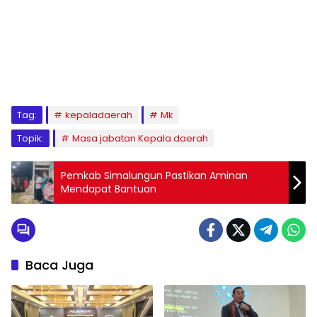
Tag:
kepaladaerah
Mk
Topik:
Masa jabatan Kepala daerah
Pemkab Simalungun Pastikan Aminan
Mendapat Bantuan
Baca Juga