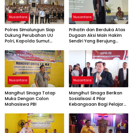
Nusantara
Nusantara
Polres Simalungun Siap
Prihatin dan Berduka Atas
Dukung Perubahan UU
Dugaan Aksi Main Hakim
Polri, Kapolda Sumut
Sendiri Yang Berujung
Tegaskan Jadi Fondasi
Hilangnya Nyawa
Penguatan
Profesionalisme dan
Akuntabilitas Personel
Nusantara
Nusantara
Mangihut Sinaga Tatap
Mangihut Sinaga Berikan
Muka Dengan Calon
Sosialisasi 4 Pilar
Mahasiswa PBI
Kebangsaan Bagi Pelajar
SLTA di Pematangsiantar