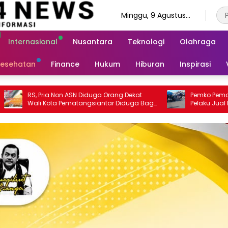
Minggu, 9 Agustus
2026
Internasional
Nusantara
Teknologi
Olahraga
esehatan
Finance
Hukum
Hiburan
Inspirasi
rang Dekat
Pemko Pematangsiantar Diminta Buru
r Diduga Bagi
Pelaku Jual Beli Badan Jalan Pada PKL